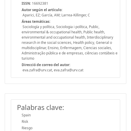
ISSN:
16692381
Autor según el artículo:
Aparici, EZ; García, AM; Larrea-Killinger, C
Áreas temáticas:
Sociología y política, Sociologia i política, Public,
environmental & occupational health, Public health,
environmental and occupational health, Interdisciplinary
research in the social sciences, Health policy, General o
multidisciplinar, Ensino, Enfermagem, Ciencias sociales,
Administração pública e de empresas, ciências contábeis e
turismo
Direcció de correo del autor:
eva.zafra@urv.cat, eva.zafra@urv.cat
Palabras clave:
Spain
Risk
Riesgo