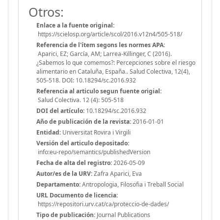
Otros:
Enlace a la fuente original:
https://scielosp.org/article/scol/2016.v12n4/505-518/
Referencia de l'ítem segons les normes APA:
Aparici, EZ; García, AM; Larrea-Killinger, C (2016).
¿Sabemos lo que comemos?: Percepciones sobre el riesgo
alimentario en Cataluña, España.. Salud Colectiva, 12(4),
505-518. DOI: 10.18294/sc.2016.932
Referencia al articulo segun fuente origial:
Salud Colectiva. 12 (4): 505-518
DOI del artículo:
10.18294/sc.2016.932
Año de publicación de la revista:
2016-01-01
Entidad:
Universitat Rovira i Virgili
Versión del articulo depositado:
info:eu-repo/semantics/publishedVersion
Fecha de alta del registro:
2026-05-09
Autor/es de la URV:
Zafra Aparici, Eva
Departamento:
Antropologia, Filosofia i Treball Social
URL Documento de licencia:
https://repositori.urv.cat/ca/proteccio-de-dades/
Tipo de publicación:
Journal Publications