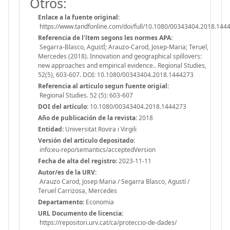
Otros:
Enlace a la fuente original:
https://www.tandfonline.com/doi/full/10.1080/00343404.2018.144
Referencia de l'ítem segons les normes APA:
Segarra-Blasco, AgustÍ; Arauzo-Carod, Josep-Maria; Teruel,
Mercedes (2018). Innovation and geographical spillovers:
new approaches and empirical evidence.. Regional Studies,
52(5), 603-607. DOI: 10.1080/00343404.2018.1444273
Referencia al articulo segun fuente origial:
Regional Studies. 52 (5): 603-607
DOI del artículo:
10.1080/00343404.2018.1444273
Año de publicación de la revista:
2018
Entidad:
Universitat Rovira i Virgili
Versión del articulo depositado:
info:eu-repo/semantics/acceptedVersion
Fecha de alta del registro:
2023-11-11
Autor/es de la URV:
Arauzo Carod, Josep Maria / Segarra Blasco, Agustí /
Teruel Carrizosa, Mercedes
Departamento:
Economia
URL Documento de licencia:
https://repositori.urv.cat/ca/proteccio-de-dades/