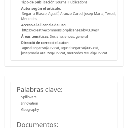
Tipo de publicación:
Journal Publications
Autor según el artículo:
Segarra-Blasco, AgustÍ; Arauzo-Carod, Josep-Maria; Teruel,
Mercedes
Acceso a la licencia de uso:
https://creativecommons.org/licenses/by/3.0/es/
Áreas temáticas:
Social sciences, general
Direcció de correo del autor:
agusti.segarra@urv.cat, agusti.segarra@urv.cat,
josepmaria.arauzo@urv.cat, mercedes.teruel@urv.cat
Palabras clave:
Spillovers
Innovation
Geography
Documentos: