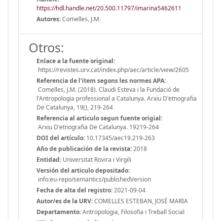
https://hdl.handle.net/20.500.11797/imarina5462611
Autores:
Comelles, J.M.
Otros:
Enlace a la fuente original:
https://revistes.urv.cat/index.php/aec/article/view/2605
Referencia de l'ítem segons les normes APA:
Comelles, J.M. (2018). Claudi Esteva i la Fundació de
l'Antropologia professional a Catalunya. Arxiu D'etnografia
De Catalunya, 19(), 219-264
Referencia al articulo segun fuente origial:
Arxiu D'etnografia De Catalunya. 19219-264
DOI del artículo:
10.17345/aec19.219-263
Año de publicación de la revista:
2018
Entidad:
Universitat Rovira i Virgili
Versión del articulo depositado:
info:eu-repo/semantics/publishedVersion
Fecha de alta del registro:
2021-09-04
Autor/es de la URV:
COMELLES ESTEBAN, JOSÉ MARIA
Departamento:
Antropologia, Filosofia i Treball Social