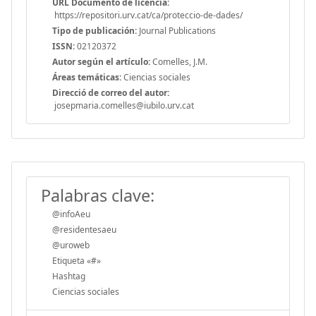
URL Documento de licencia:
https://repositori.urv.cat/ca/proteccio-de-dades/
Tipo de publicación:
Journal Publications
ISSN:
02120372
Autor según el artículo:
Comelles, J.M.
Áreas temáticas:
Ciencias sociales
Direcció de correo del autor:
josepmaria.comelles@iubilo.urv.cat
Palabras clave:
@infoAeu
@residentesaeu
@uroweb
Etiqueta «#»
Hashtag
Ciencias sociales