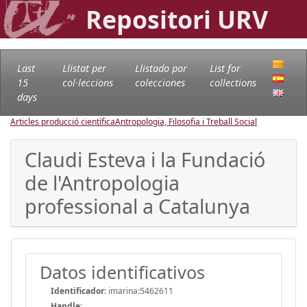
Repositori URV
Last
Llistat per
Llistado por
List for
15
col·leccions
colecciones
collections
days
Articles producció científica
Antropologia, Filosofia i Treball Social
Claudi Esteva i la Fundació
de l'Antropologia
professional a Catalunya
Datos identificativos
Identificador:
imarina:5462611
Handle
: