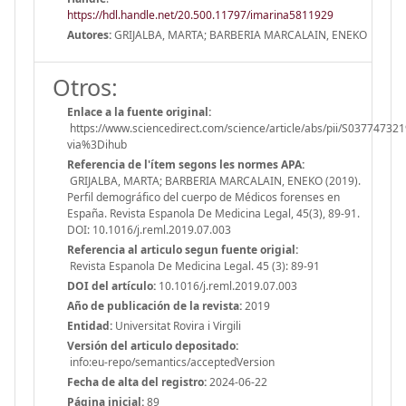
https://hdl.handle.net/20.500.11797/imarina5811929
Autores:
GRIJALBA, MARTA; BARBERIA MARCALAIN, ENEKO
Otros:
Enlace a la fuente original:
https://www.sciencedirect.com/science/article/abs/pii/S03774732
via%3Dihub
Referencia de l'ítem segons les normes APA:
GRIJALBA, MARTA; BARBERIA MARCALAIN, ENEKO (2019).
Perfil demográfico del cuerpo de Médicos forenses en
España. Revista Espanola De Medicina Legal, 45(3), 89-91.
DOI: 10.1016/j.reml.2019.07.003
Referencia al articulo segun fuente origial:
Revista Espanola De Medicina Legal. 45 (3): 89-91
DOI del artículo:
10.1016/j.reml.2019.07.003
Año de publicación de la revista:
2019
Entidad:
Universitat Rovira i Virgili
Versión del articulo depositado:
info:eu-repo/semantics/acceptedVersion
Fecha de alta del registro:
2024-06-22
Página inicial:
89