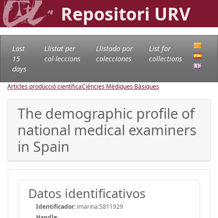
Repositori URV
Last
Llistat per
Llistado por
List for
15
col·leccions
colecciones
collections
days
Articles producció científica
Ciències Mèdiques Bàsiques
The demographic profile of
national medical examiners
in Spain
Datos identificativos
Identificador:
imarina:5811929
Handle
: