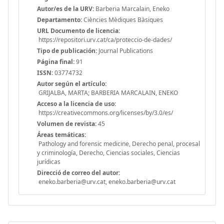
Autor/es de la URV:
Barberia Marcalain, Eneko
Departamento:
Ciències Mèdiques Bàsiques
URL Documento de licencia:
https://repositori.urv.cat/ca/proteccio-de-dades/
Tipo de publicación:
Journal Publications
Página final:
91
ISSN:
03774732
Autor según el artículo:
GRIJALBA, MARTA; BARBERIA MARCALAIN, ENEKO
Acceso a la licencia de uso:
https://creativecommons.org/licenses/by/3.0/es/
Volumen de revista:
45
Áreas temáticas:
Pathology and forensic medicine, Derecho penal, procesal
y criminología, Derecho, Ciencias sociales, Ciencias
jurídicas
Direcció de correo del autor:
eneko.barberia@urv.cat, eneko.barberia@urv.cat