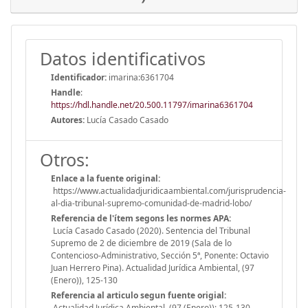
Datos identificativos
Identificador:
imarina:6361704
Handle
:
https://hdl.handle.net/20.500.11797/imarina6361704
Autores:
Lucía Casado Casado
Otros:
Enlace a la fuente original:
https://www.actualidadjuridicaambiental.com/jurisprudencia-
al-dia-tribunal-supremo-comunidad-de-madrid-lobo/
Referencia de l'ítem segons les normes APA:
Lucía Casado Casado (2020). Sentencia del Tribunal
Supremo de 2 de diciembre de 2019 (Sala de lo
Contencioso-Administrativo, Sección 5ª, Ponente: Octavio
Juan Herrero Pina). Actualidad Jurídica Ambiental, (97
(Enero)), 125-130
Referencia al articulo segun fuente origial:
Actualidad Jurídica Ambiental. (97 (Enero)): 125-130