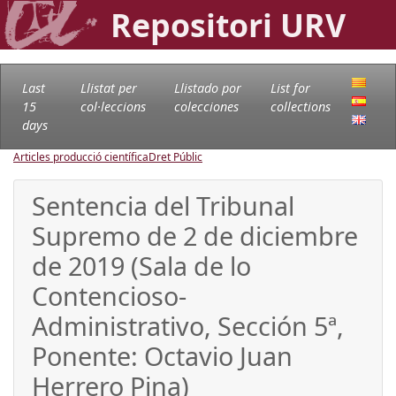
Repositori URV
Last
Llistat per
Llistado por
List for
15
col·leccions
colecciones
collections
days
Articles producció científica
Dret Públic
Sentencia del Tribunal
Supremo de 2 de diciembre
de 2019 (Sala de lo
Contencioso-
Administrativo, Sección 5ª,
Ponente: Octavio Juan
Herrero Pina)