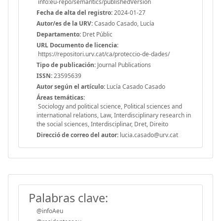
info:eu-repo/semantics/publishedVersion
Fecha de alta del registro:
2024-01-27
Autor/es de la URV:
Casado Casado, Lucía
Departamento:
Dret Públic
URL Documento de licencia:
https://repositori.urv.cat/ca/proteccio-de-dades/
Tipo de publicación:
Journal Publications
ISSN:
23595639
Autor según el artículo:
Lucía Casado Casado
Áreas temáticas:
Sociology and political science, Political sciences and
international relations, Law, Interdisciplinary research in
the social sciences, Interdisciplinar, Dret, Direito
Direcció de correo del autor:
lucia.casado@urv.cat
Palabras clave:
@infoAeu