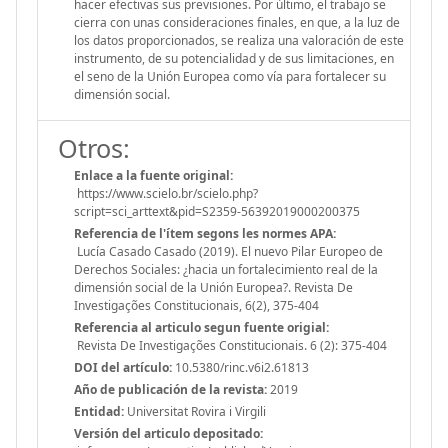
hacer efectivas sus previsiones. Por último, el trabajo se
cierra con unas consideraciones finales, en que, a la luz de
los datos proporcionados, se realiza una valoración de este
instrumento, de su potencialidad y de sus limitaciones, en
el seno de la Unión Europea como vía para fortalecer su
dimensión social.
Otros:
Enlace a la fuente original:
https://www.scielo.br/scielo.php?
script=sci_arttext&pid=S2359-56392019000200375
Referencia de l'ítem segons les normes APA:
Lucía Casado Casado (2019). El nuevo Pilar Europeo de
Derechos Sociales: ¿hacia un fortalecimiento real de la
dimensión social de la Unión Europea?. Revista De
Investigações Constitucionais, 6(2), 375-404
Referencia al articulo segun fuente origial:
Revista De Investigações Constitucionais. 6 (2): 375-404
DOI del artículo:
10.5380/rinc.v6i2.61813
Año de publicación de la revista:
2019
Entidad:
Universitat Rovira i Virgili
Versión del articulo depositado: