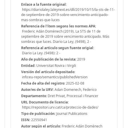
Enlace a la fuente original:
https://diariolaley.laleynext.es/dll/2019/10/15/la-sts-de-11-
de-septiembre-de-2019-sobre-vencimiento-anticipado-
mas-sombras-que-luces
Referencia de l'ítem segons les normes APA:
Frederic Adán Domènech (2019). La STS de 11 de
septiembre de 2019 sobre vencimiento anticipado. Más
sombras que luces. Diario La Ley, (9498), 2 -
Referencia al articulo segun fuente origial:
Diario La Ley. (9498): 2 -
Año de publicación de la revista:
2019
Entidad:
Universitat Rovira i Virgili
Versión del articulo depositado:
info:eu-repo/semantics/publishedVersion
Fecha de alta del registro:
2025-02-08
Autor/es de la URV:
Adan Domenech, Federico
Departamento:
Dret Privat, Processal i Financer
URL Documento de licencia:
https://repositori.urv.cat/ca/proteccio-de-dades/
Tipo de publicación:
Journal Publications
ISSN:
22550941
Autor según el artículo:
Frederic Adán Domènech