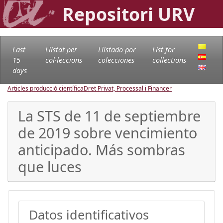
Repositori URV
Last
Llistat per
Llistado por
List for
15
col·leccions
colecciones
collections
days
Articles producció científica
Dret Privat, Processal i Financer
La STS de 11 de septiembre
de 2019 sobre vencimiento
anticipado. Más sombras
que luces
Datos identificativos