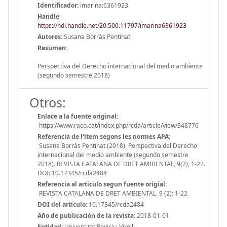
Identificador:
imarina:6361923
Handle
:
https://hdl.handle.net/20.500.11797/imarina6361923
Autores:
Susana Borràs Pentinat
Resumen:
Perspectiva del Derecho internacional del medio ambiente
(segundo semestre 2018)
Otros:
Enlace a la fuente original:
https://www.raco.cat/index.php/rcda/article/view/348776
Referencia de l'ítem segons les normes APA:
Susana Borràs Pentinat (2018). Perspectiva del Derecho
internacional del medio ambiente (segundo semestre
2018). REVISTA CATALANA DE DRET AMBIENTAL, 9(2), 1-22.
DOI: 10.17345/rcda2484
Referencia al articulo segun fuente origial:
REVISTA CATALANA DE DRET AMBIENTAL. 9 (2): 1-22
DOI del artículo:
10.17345/rcda2484
Año de publicación de la revista:
2018-01-01
Entidad:
Universitat Rovira i Virgili