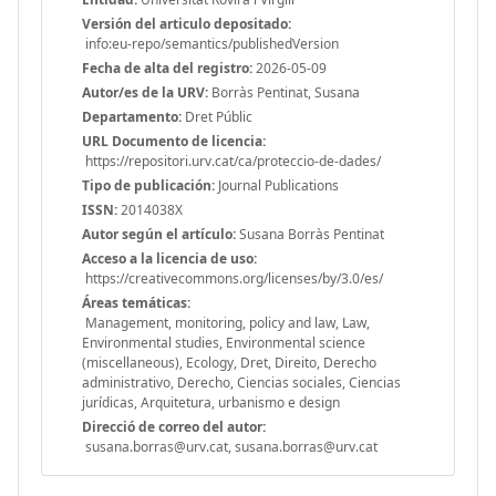
Versión del articulo depositado:
info:eu-repo/semantics/publishedVersion
Fecha de alta del registro:
2026-05-09
Autor/es de la URV:
Borràs Pentinat, Susana
Departamento:
Dret Públic
URL Documento de licencia:
https://repositori.urv.cat/ca/proteccio-de-dades/
Tipo de publicación:
Journal Publications
ISSN:
2014038X
Autor según el artículo:
Susana Borràs Pentinat
Acceso a la licencia de uso:
https://creativecommons.org/licenses/by/3.0/es/
Áreas temáticas:
Management, monitoring, policy and law, Law,
Environmental studies, Environmental science
(miscellaneous), Ecology, Dret, Direito, Derecho
administrativo, Derecho, Ciencias sociales, Ciencias
jurídicas, Arquitetura, urbanismo e design
Direcció de correo del autor:
susana.borras@urv.cat, susana.borras@urv.cat