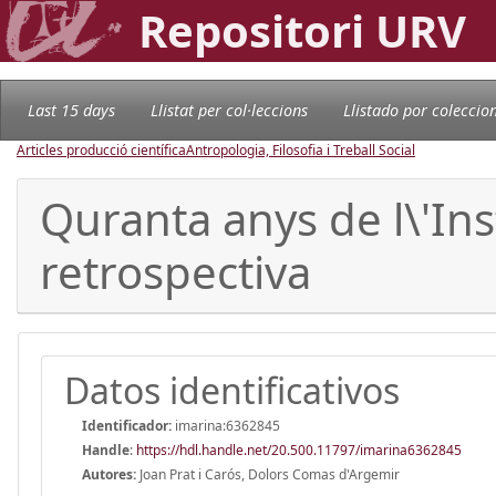
Repositori URV
Last 15 days
Llistat per col·leccions
Llistado por coleccio
Articles producció científica
Antropologia, Filosofia i Treball Social
Quranta anys de l\'Ins
retrospectiva
Datos identificativos
Identificador:
imarina:6362845
Handle
:
https://hdl.handle.net/20.500.11797/imarina6362845
Autores:
Joan Prat i Carós, Dolors Comas d'Argemir