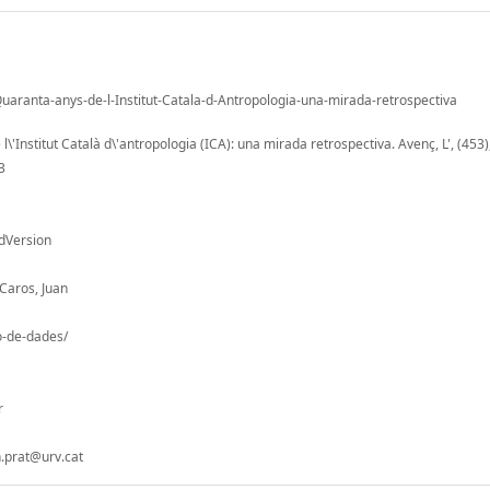
uaranta-anys-de-l-Institut-Catala-d-Antropologia-una-mirada-retrospectiva
'Institut Català d\'antropologia (ICA): una mirada retrospectiva. Avenç, L', (453)
3
dVersion
Caros, Juan
io-de-dades/
r
.prat@urv.cat