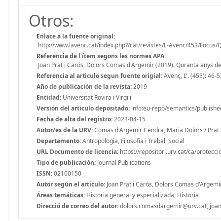
Otros:
Enlace a la fuente original:
http://www.lavenc.cat/index.php?/cat/revistes/L-Avenc/453/Focus/Q
Referencia de l'ítem segons les normes APA:
Joan Prat i Carós, Dolors Comas d'Argemir (2019). Quranta anys de l\
Referencia al articulo segun fuente origial:
Avenç, L'. (453): 46-5
Año de publicación de la revista:
2019
Entidad:
Universitat Rovira i Virgili
Versión del articulo depositado:
info:eu-repo/semantics/publishe
Fecha de alta del registro:
2023-04-15
Autor/es de la URV:
Comas d'Argemir Cendra, Maria Dolors / Prat 
Departamento:
Antropologia, Filosofia i Treball Social
URL Documento de licencia:
https://repositori.urv.cat/ca/protecc
Tipo de publicación:
Journal Publications
ISSN:
02100150
Autor según el artículo:
Joan Prat i Carós, Dolors Comas d'Argemi
Áreas temáticas:
Historia general y especializada, Historia
Direcció de correo del autor:
dolors.comasdargemir@urv.cat, joan