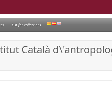
nes
List for collections
titut Català d\'antropol