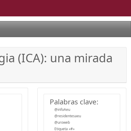
ogia (ICA): una mirada
Palabras clave:
@infoAeu
@residentesaeu
@uroweb
Etiqueta «#»