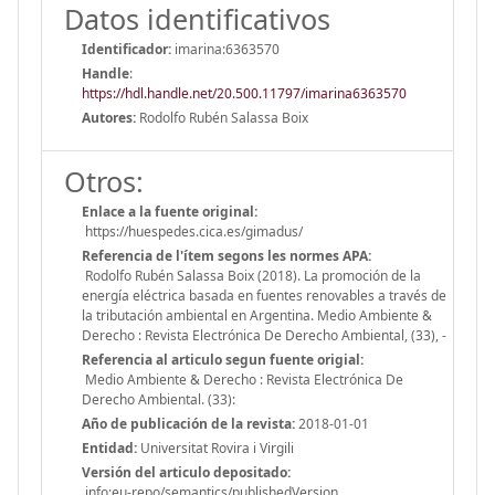
Datos identificativos
Identificador:
imarina:6363570
Handle
:
https://hdl.handle.net/20.500.11797/imarina6363570
Autores:
Rodolfo Rubén Salassa Boix
Otros:
Enlace a la fuente original:
https://huespedes.cica.es/gimadus/
Referencia de l'ítem segons les normes APA:
Rodolfo Rubén Salassa Boix (2018). La promoción de la
energía eléctrica basada en fuentes renovables a través de
la tributación ambiental en Argentina. Medio Ambiente &
Derecho : Revista Electrónica De Derecho Ambiental, (33), -
Referencia al articulo segun fuente origial:
Medio Ambiente & Derecho : Revista Electrónica De
Derecho Ambiental. (33):
Año de publicación de la revista:
2018-01-01
Entidad:
Universitat Rovira i Virgili
Versión del articulo depositado:
info:eu-repo/semantics/publishedVersion