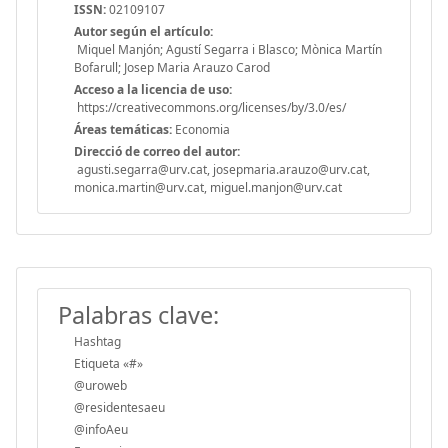
ISSN:
02109107
Autor según el artículo:
Miquel Manjón; Agustí Segarra i Blasco; Mònica Martín
Bofarull; Josep Maria Arauzo Carod
Acceso a la licencia de uso:
https://creativecommons.org/licenses/by/3.0/es/
Áreas temáticas:
Economia
Direcció de correo del autor:
agusti.segarra@urv.cat, josepmaria.arauzo@urv.cat,
monica.martin@urv.cat, miguel.manjon@urv.cat
Palabras clave:
Hashtag
Etiqueta «#»
@uroweb
@residentesaeu
@infoAeu