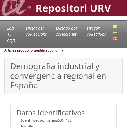
Repositori URV
Last
Llistat per
Llistado por
List for
15
col·leccions
colecciones
collections
days
Articles producció científica
Economia
Demografía industrial y
convergencia regional en
España
Datos identificativos
Identificador:
imarina:6364182
Handle
: