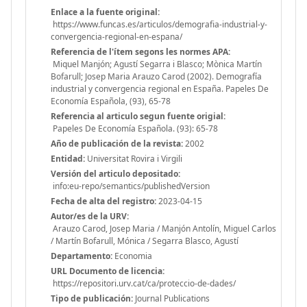
Enlace a la fuente original:
https://www.funcas.es/articulos/demografia-industrial-y-
convergencia-regional-en-espana/
Referencia de l'ítem segons les normes APA:
Miquel Manjón; Agustí Segarra i Blasco; Mònica Martín
Bofarull; Josep Maria Arauzo Carod (2002). Demografía
industrial y convergencia regional en España. Papeles De
Economía Española, (93), 65-78
Referencia al articulo segun fuente origial:
Papeles De Economía Española. (93): 65-78
Año de publicación de la revista:
2002
Entidad:
Universitat Rovira i Virgili
Versión del articulo depositado:
info:eu-repo/semantics/publishedVersion
Fecha de alta del registro:
2023-04-15
Autor/es de la URV:
Arauzo Carod, Josep Maria / Manjón Antolín, Miguel Carlos
/ Martín Bofarull, Mónica / Segarra Blasco, Agustí
Departamento:
Economia
URL Documento de licencia:
https://repositori.urv.cat/ca/proteccio-de-dades/
Tipo de publicación:
Journal Publications