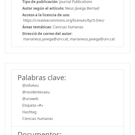
Tipo de publicación:
Journal Publications
Autor según el artículo:
Neus Jàvega Bernad
Acceso a la licencia de uso:
https://creativecommons.org/licenses/by/3.0/es/
Áreas temáticas:
Ciencias humanas
Direcció de correo del autor:
marianeus.javega@urv.cat, marianeus.javega@urv.cat
Palabras clave:
@infoAeu
@residentesaeu
@uroweb
Etiqueta «#»
Hashtag
Ciencias humanas
Documentos: