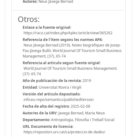
Autores:
Neus Jàvega Bernad
Otros:
Enlace a la fuente original:
https://raco.cat/index.php/Aplec/article/view/365262
Referencia de l'ítem segons les normes APA:
Neus Jàvega Bernad (2019). Notes biogràfiques de Josep-
Pau Jàvega Bulló. World Journal Of Tourism Small Business
Management, (37), 65-74
Referencia al articulo segun fuente origial:
World Journal Of Tourism Small Business Management.
(37): 65-74
Año de publicación de la revista:
2019
Entidad:
Universitat Rovira i Virgili
Versión del articulo depositado:
info:eu-repo/semantics/publishedVersion
Fecha de alta del registro:
2025-02-08
Autor/es de la URV:
Javega Bernad, Maria Neus
Departamento:
Antropologia, Filosofia i Treball Social
URL Documento de licencia:
https://repositori.urv.cat/ca/proteccio-de-dades/