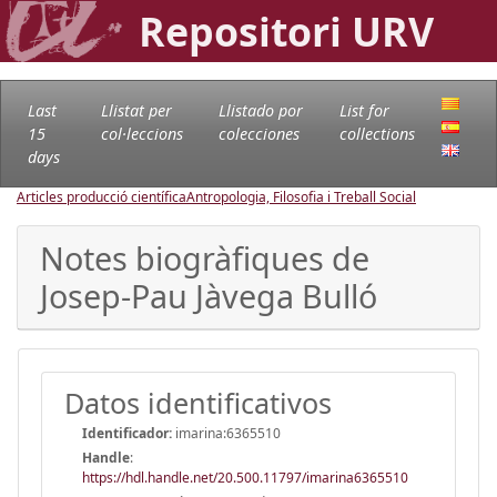
Repositori URV
Last
Llistat per
Llistado por
List for
15
col·leccions
colecciones
collections
days
Articles producció científica
Antropologia, Filosofia i Treball Social
Notes biogràfiques de
Josep-Pau Jàvega Bulló
Datos identificativos
Identificador:
imarina:6365510
Handle
:
https://hdl.handle.net/20.500.11797/imarina6365510