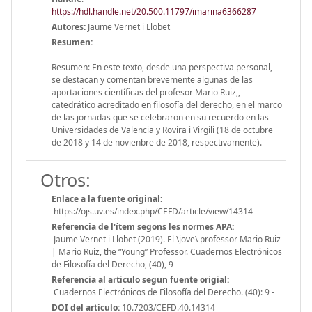
https://hdl.handle.net/20.500.11797/imarina6366287
Autores:
Jaume Vernet i Llobet
Resumen:
Resumen: En este texto, desde una perspectiva personal,
se destacan y comentan brevemente algunas de las
aportaciones científicas del profesor Mario Ruiz,,
catedrático acreditado en filosofía del derecho, en el marco
de las jornadas que se celebraron en su recuerdo en las
Universidades de Valencia y Rovira i Virgili (18 de octubre
de 2018 y 14 de novienbre de 2018, respectivamente).
Otros:
Enlace a la fuente original:
https://ojs.uv.es/index.php/CEFD/article/view/14314
Referencia de l'ítem segons les normes APA:
Jaume Vernet i Llobet (2019). El \jove\ professor Mario Ruiz
| Mario Ruiz, the “Young” Professor. Cuadernos Electrónicos
de Filosofía del Derecho, (40), 9 -
Referencia al articulo segun fuente origial:
Cuadernos Electrónicos de Filosofía del Derecho. (40): 9 -
DOI del artículo:
10.7203/CEFD.40.14314