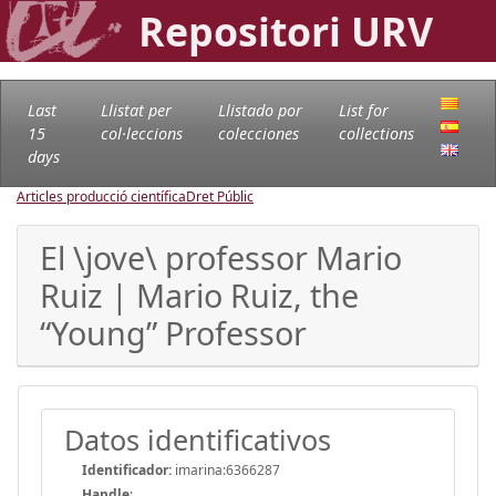
Repositori URV
Last
Llistat per
Llistado por
List for
15
col·leccions
colecciones
collections
days
Articles producció científica
Dret Públic
El \jove\ professor Mario
Ruiz | Mario Ruiz, the
“Young” Professor
Datos identificativos
Identificador:
imarina:6366287
Handle
: