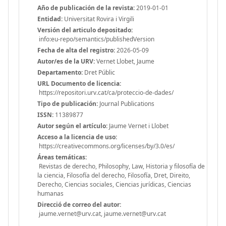
Año de publicación de la revista:
2019-01-01
Entidad:
Universitat Rovira i Virgili
Versión del articulo depositado:
info:eu-repo/semantics/publishedVersion
Fecha de alta del registro:
2026-05-09
Autor/es de la URV:
Vernet Llobet, Jaume
Departamento:
Dret Públic
URL Documento de licencia:
https://repositori.urv.cat/ca/proteccio-de-dades/
Tipo de publicación:
Journal Publications
ISSN:
11389877
Autor según el artículo:
Jaume Vernet i Llobet
Acceso a la licencia de uso:
https://creativecommons.org/licenses/by/3.0/es/
Áreas temáticas:
Revistas de derecho, Philosophy, Law, Historia y filosofía de
la ciencia, Filosofía del derecho, Filosofía, Dret, Direito,
Derecho, Ciencias sociales, Ciencias jurídicas, Ciencias
humanas
Direcció de correo del autor:
jaume.vernet@urv.cat, jaume.vernet@urv.cat