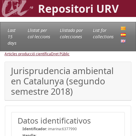
Repositori URV
Last
Llistat per
Llistado por
List for
15
col·leccions
colecciones
collections
days
Articles producció científica
Dret Públic
Jurisprudencia ambiental
en Catalunya (segundo
semestre 2018)
Datos identificativos
Identificador:
imarina:6377990
Handle
: