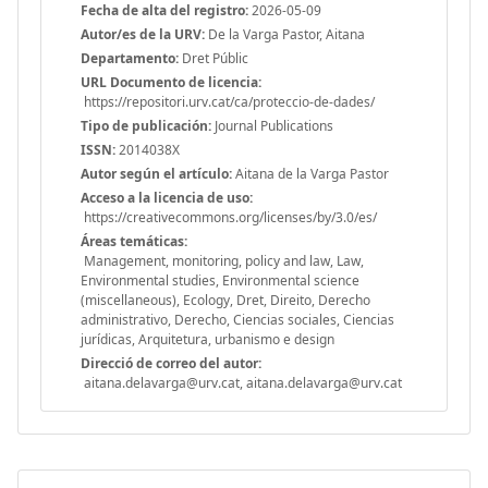
Fecha de alta del registro:
2026-05-09
Autor/es de la URV:
De la Varga Pastor, Aitana
Departamento:
Dret Públic
URL Documento de licencia:
https://repositori.urv.cat/ca/proteccio-de-dades/
Tipo de publicación:
Journal Publications
ISSN:
2014038X
Autor según el artículo:
Aitana de la Varga Pastor
Acceso a la licencia de uso:
https://creativecommons.org/licenses/by/3.0/es/
Áreas temáticas:
Management, monitoring, policy and law, Law,
Environmental studies, Environmental science
(miscellaneous), Ecology, Dret, Direito, Derecho
administrativo, Derecho, Ciencias sociales, Ciencias
jurídicas, Arquitetura, urbanismo e design
Direcció de correo del autor:
aitana.delavarga@urv.cat, aitana.delavarga@urv.cat