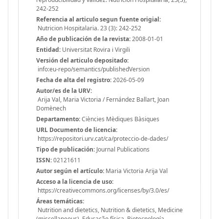
242-252
Referencia al articulo segun fuente origial:
Nutricion Hospitalaria. 23 (3): 242-252
Año de publicación de la revista:
2008-01-01
Entidad:
Universitat Rovira i Virgili
Versión del articulo depositado:
info:eu-repo/semantics/publishedVersion
Fecha de alta del registro:
2026-05-09
Autor/es de la URV:
Arija Val, Maria Victoria / Fernández Ballart, Joan
Domènech
Departamento:
Ciències Mèdiques Bàsiques
URL Documento de licencia:
https://repositori.urv.cat/ca/proteccio-de-dades/
Tipo de publicación:
Journal Publications
ISSN:
02121611
Autor según el artículo:
Maria Victoria Arija Val
Acceso a la licencia de uso:
https://creativecommons.org/licenses/by/3.0/es/
Áreas temáticas:
Nutrition and dietetics, Nutrition & dietetics, Medicine
(miscellaneous), Educação física, Biotecnología,