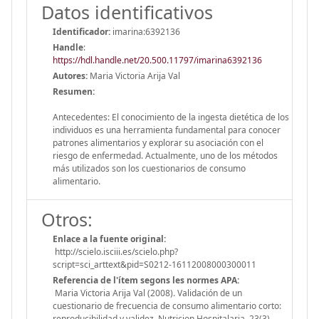
Datos identificativos
Identificador:
imarina:6392136
Handle
:
https://hdl.handle.net/20.500.11797/imarina6392136
Autores:
Maria Victoria Arija Val
Resumen:
Antecedentes: El conocimiento de la ingesta dietética de los
individuos es una herramienta fundamental para conocer
patrones alimentarios y explorar su asociación con el
riesgo de enfermedad. Actualmente, uno de los métodos
más utilizados son los cuestionarios de consumo
alimentario.
Otros:
Enlace a la fuente original:
http://scielo.isciii.es/scielo.php?
script=sci_arttext&pid=S0212-16112008000300011
Referencia de l'ítem segons les normes APA:
Maria Victoria Arija Val (2008). Validación de un
cuestionario de frecuencia de consumo alimentario corto:
reproducibilidad y validez. Nutricion Hospitalaria, 23(3),