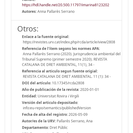
https://hdl.handle.net/20.500.11797/imarina8123202
Autores:
Anna Pallarès Serrano
Otros:
Enlace a la fuente original:
https://revistes.urv.cat/index.php/rcda/article/view/2808
Referencia de l'ítem segons les normes APA:
Anna Pallarès Serrano (2020). Jurisprudencia ambiental del
Tribunal Supremo (primer semestre 2020). REVISTA
CATALANA DE DRET AMBIENTAL, 11(1), 34 -
Referencia al articulo segun fuente origial:
REVISTA CATALANA DE DRET AMBIENTAL. 11 (1): 34 -
DOI del artículo:
10.17345/rcda2808
Año de publicación de la revista:
2020-01-01
Entidad:
Universitat Rovira i Virgili
Versión del articulo depositado:
info:eu-repo/semantics/publishedVersion
Fecha de alta del registro:
2026-05-09
Autor/es de la URV:
Pallarés Serrano, Ana
Departamento:
Dret Públic