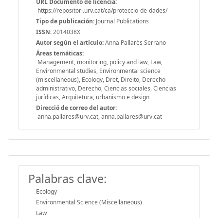
URL Documento de licencia:
https://repositori.urv.cat/ca/proteccio-de-dades/
Tipo de publicación:
Journal Publications
ISSN:
2014038X
Autor según el artículo:
Anna Pallarès Serrano
Áreas temáticas:
Management, monitoring, policy and law, Law,
Environmental studies, Environmental science
(miscellaneous), Ecology, Dret, Direito, Derecho
administrativo, Derecho, Ciencias sociales, Ciencias
jurídicas, Arquitetura, urbanismo e design
Direcció de correo del autor:
anna.pallares@urv.cat, anna.pallares@urv.cat
Palabras clave:
Ecology
Environmental Science (Miscellaneous)
Law