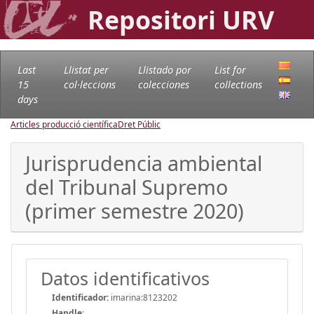
Repositori URV
Last
Llistat per
Llistado por
List for
15
col·leccions
colecciones
collections
days
Articles producció científica
Dret Públic
Jurisprudencia ambiental
del Tribunal Supremo
(primer semestre 2020)
Datos identificativos
Identificador:
imarina:8123202
Handle
: