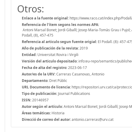
Otros:
Enlace a la fuente original:
https://www.raco.cat/index.php/Podall
Referencia de l'ítem segons les normes APA:
Antoni Marsal Bonet; Jordi Giballí; Josep Maria-Tomàs Grau i Pujol;
Podall, (8), 457-475
Referencia al articulo segun fuente origial:
El Podall. (8): 457-47
Año de publicación de la revista:
2019
Entidad:
Universitat Rovira i Virgili
Versión del articulo depositado:
info:eu-repo/semantics/publishe
Fecha de alta del registro:
2023-06-17
Autor/es de la URV:
Carreras Casanovas, Antonio
Departamento:
Dret Públic
URL Documento de licencia:
https://repositori.urv.cat/ca/protecc
Tipo de publicación:
Journal Publications
ISSN:
20146957
Autor según el artículo:
Antoni Marsal Bonet; Jordi Giballí; Josep 
Áreas temáticas:
Historia
Direcció de correo del autor:
antonio.carreras@urv.cat