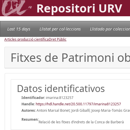
Repositori URV
Last 15 days
Llistat per col·leccions
Llistado por coleccio
Articles producció científica
Dret Públic
Fitxes de Patrimoni ob
Datos identificativos
Identificador:
imarina:8123257
Handle
:
https://hdl.handle.net/20.500.11797/imarina8123257
Autores:
Antoni Marsal Bonet; Jordi Giballí; Josep Maria-Tomàs Grau
Resumen:
Relació de les fitxes d’indrets de la Conca de Barberà