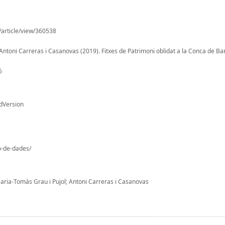
/article/view/360538
 Antoni Carreras i Casanovas (2019). Fitxes de Patrimoni oblidat a la Conca de Bar
5
dVersion
io-de-dades/
Maria-Tomàs Grau i Pujol; Antoni Carreras i Casanovas