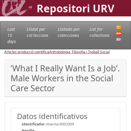
Repositori URV
Last
Llistat per
Llistado por
List for
15
col·leccions
colecciones
collections
days
Articles producció científica
Antropologia, Filosofia i Treball Social
‘What I Really Want Is a Job’.
Male Workers in the Social
Care Sector
Datos identificativos
Identificador:
imarina:9003309
Handle
: