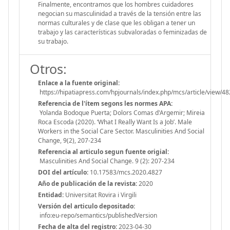
Finalmente, encontramos que los hombres cuidadores
negocian su masculinidad a través de la tensión entre las
normas culturales y de clase que les obligan a tener un
trabajo y las características subvaloradas o feminizadas de
su trabajo.
Otros:
Enlace a la fuente original:
https://hipatiapress.com/hpjournals/index.php/mcs/article/view/4
Referencia de l'ítem segons les normes APA:
Yolanda Bodoque Puerta; Dolors Comas d'Argemir; Mireia
Roca Escoda (2020). ‘What I Really Want Is a Job’. Male
Workers in the Social Care Sector. Masculinities And Social
Change, 9(2), 207-234
Referencia al articulo segun fuente origial:
Masculinities And Social Change. 9 (2): 207-234
DOI del artículo:
10.17583/mcs.2020.4827
Año de publicación de la revista:
2020
Entidad:
Universitat Rovira i Virgili
Versión del articulo depositado:
info:eu-repo/semantics/publishedVersion
Fecha de alta del registro:
2023-04-30