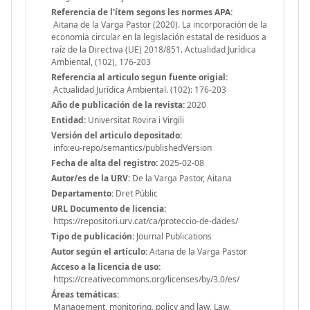
Referencia de l'ítem segons les normes APA:
Aitana de la Varga Pastor (2020). La incorporación de la
economía circular en la legislación estatal de residuos a
raíz de la Directiva (UE) 2018/851. Actualidad Jurídica
Ambiental, (102), 176-203
Referencia al articulo segun fuente origial:
Actualidad Jurídica Ambiental. (102): 176-203
Año de publicación de la revista:
2020
Entidad:
Universitat Rovira i Virgili
Versión del articulo depositado:
info:eu-repo/semantics/publishedVersion
Fecha de alta del registro:
2025-02-08
Autor/es de la URV:
De la Varga Pastor, Aitana
Departamento:
Dret Públic
URL Documento de licencia:
https://repositori.urv.cat/ca/proteccio-de-dades/
Tipo de publicación:
Journal Publications
Autor según el artículo:
Aitana de la Varga Pastor
Acceso a la licencia de uso:
https://creativecommons.org/licenses/by/3.0/es/
Áreas temáticas:
Management, monitoring, policy and law, Law,