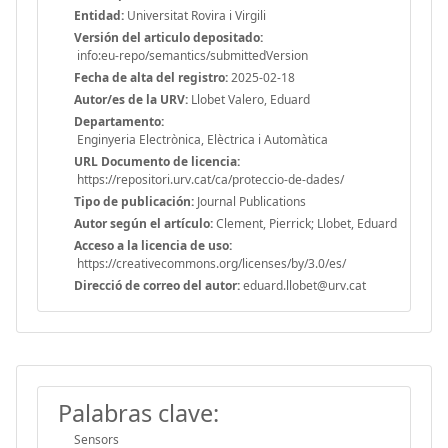
Entidad:
Universitat Rovira i Virgili
Versión del articulo depositado:
info:eu-repo/semantics/submittedVersion
Fecha de alta del registro:
2025-02-18
Autor/es de la URV:
Llobet Valero, Eduard
Departamento:
Enginyeria Electrònica, Elèctrica i Automàtica
URL Documento de licencia:
https://repositori.urv.cat/ca/proteccio-de-dades/
Tipo de publicación:
Journal Publications
Autor según el artículo:
Clement, Pierrick; Llobet, Eduard
Acceso a la licencia de uso:
https://creativecommons.org/licenses/by/3.0/es/
Direcció de correo del autor:
eduard.llobet@urv.cat
Palabras clave:
Sensors