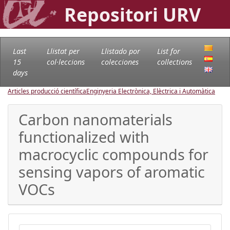
Repositori URV
Last
Llistat per
Llistado por
List for
15
col·leccions
colecciones
collections
days
Articles producció científica
Enginyeria Electrònica, Elèctrica i Automàtica
Carbon nanomaterials
functionalized with
macrocyclic compounds for
sensing vapors of aromatic
VOCs