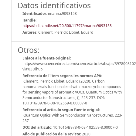
Datos identificativos
Identificador:
imarina:9093158
Handle
:
https://hdl.handle.net/20.500.11797/imarina9093158
Autores:
Clement, Pierrick; Llobet, Eduard
Otros:
Enlace a la fuente original:
https://www.sciencedirect.com/science/article/abs/pii/B9780081
via%3Dihub
Referencia de l'ítem segons les normes APA:
Clement, Pierrick; Llobet, Eduard (2020). Carbon
nanomaterials functionalized with macrocyclic compounds
for sensing vapors of aromatic VOCs. Quantum Optics With
Semiconductor Nanostructures, (), 223-237. DOI:
10.1016/B978-0-08-102559-8.00007-0
Referencia al articulo segun fuente origial:
Quantum Optics With Semiconductor Nanostructures. 223-
237
DOI del artículo:
10.1016/B978-0-08-102559-8.00007-0
Año de publicación de la revista:
2020