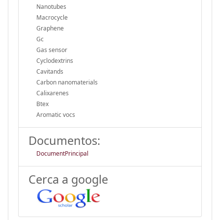
Nanotubes
Macrocycle
Graphene
Gc
Gas sensor
Cyclodextrins
Cavitands
Carbon nanomaterials
Calixarenes
Btex
Aromatic vocs
Documentos:
DocumentPrincipal
Cerca a google