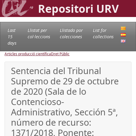
Repositori URV
Last
Llistat per
Llistado por
List for
15
col·leccions
colecciones
collections
days
Articles producció científica
Dret Públic
Sentencia del Tribunal
Supremo de 29 de octubre
de 2020 (Sala de lo
Contencioso-
Administrativo, Sección 5ª,
número de recurso:
1371/2018, Ponente: