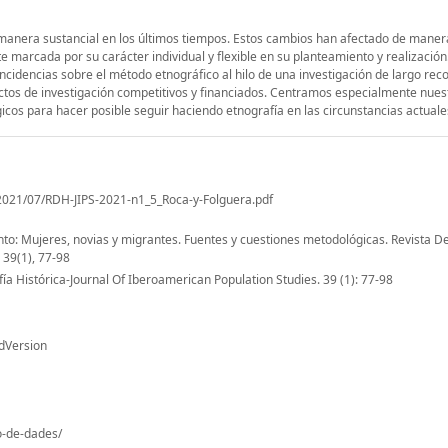
manera sustancial en los últimos tiempos. Estos cambios han afectado de maner
nte marcada por su carácter individual y flexible en su planteamiento y realización
idencias sobre el método etnográfico al hilo de una investigación de largo rec
ctos de investigación competitivos y financiados. Centramos especialmente nues
icos para hacer posible seguir haciendo etnografía en las circunstancias actuale
2021/07/RDH-JIPS-2021-n1_5_Roca-y-Folguera.pdf
nto: Mujeres, novias y migrantes. Fuentes y cuestiones metodológicas. Revista D
 39(1), 77-98
a Histórica-Journal Of Iberoamerican Population Studies. 39 (1): 77-98
dVersion
io-de-dades/