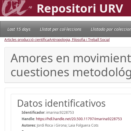
Repositori URV
Last 15 days
Llistat per col·leccions
Llistado por coleccio
Articles producció científica
Antropologia, Filosofia i Treball Social
Amores en movimiento
cuestiones metodológ
Datos identificativos
Identificador:
imarina:9228753
Handle
:
https://hdl.handle.net/20.500.11797/imarina9228753
Autores:
Jordi Roca i Girona; Laia Folguera Cots