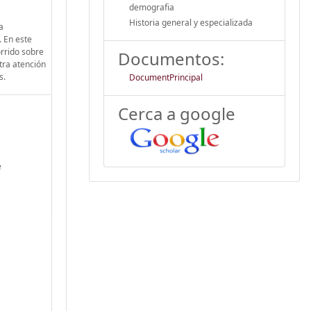
demografia
Historia general y especializada
a
. En este
orrido sobre
Documentos:
tra atención
s.
DocumentPrincipal
Cerca a google
e