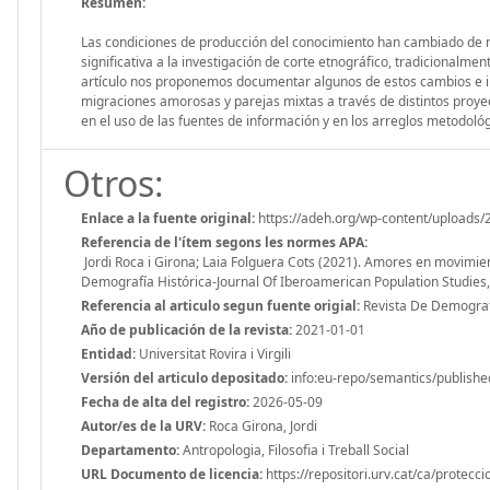
Resumen:
Las condiciones de producción del conocimiento han cambiado de 
significativa a la investigación de corte etnográfico, tradicionalme
artículo nos proponemos documentar algunos de estos cambios e inc
migraciones amorosas y parejas mixtas a través de distintos proye
en el uso de las fuentes de información y en los arreglos metodológ
Otros:
Enlace a la fuente original:
https://adeh.org/wp-content/uploads/
Referencia de l'ítem segons les normes APA:
Jordi Roca i Girona; Laia Folguera Cots (2021). Amores en movimie
Demografía Histórica-Journal Of Iberoamerican Population Studies,
Referencia al articulo segun fuente origial:
Revista De Demografí
Año de publicación de la revista:
2021-01-01
Entidad:
Universitat Rovira i Virgili
Versión del articulo depositado:
info:eu-repo/semantics/publishe
Fecha de alta del registro:
2026-05-09
Autor/es de la URV:
Roca Girona, Jordi
Departamento:
Antropologia, Filosofia i Treball Social
URL Documento de licencia:
https://repositori.urv.cat/ca/protecc