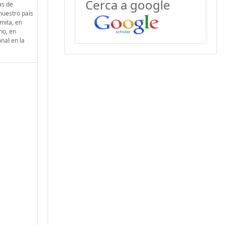
Cerca a google
as de
nuestro país
imita, en
no, en
onal en la