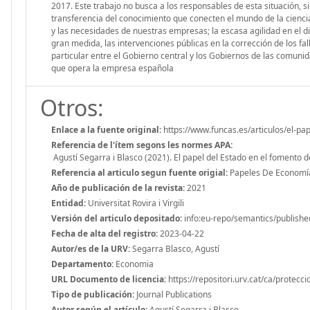
2017. Este trabajo no busca a los responsables de esta situación, s
transferencia del conocimiento que conecten el mundo de la ciencia
y las necesidades de nuestras empresas; la escasa agilidad en el dis
gran medida, las intervenciones públicas en la corrección de los fal
particular entre el Gobierno central y los Gobiernos de las comunidad
que opera la empresa española
Otros:
Enlace a la fuente original:
https://www.funcas.es/articulos/el-pa
Referencia de l'ítem segons les normes APA:
Agustí Segarra i Blasco (2021). El papel del Estado en el fomento 
Referencia al articulo segun fuente origial:
Papeles De Economía
Año de publicación de la revista:
2021
Entidad:
Universitat Rovira i Virgili
Versión del articulo depositado:
info:eu-repo/semantics/publishe
Fecha de alta del registro:
2023-04-22
Autor/es de la URV:
Segarra Blasco, Agustí
Departamento:
Economia
URL Documento de licencia:
https://repositori.urv.cat/ca/protecc
Tipo de publicación:
Journal Publications
Autor según el artículo:
Agustí Segarra i Blasco