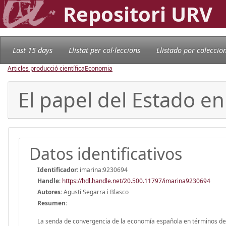
Repositori URV
Last 15 days
Llistat per col·leccions
Llistado por coleccio
Articles producció científica
Economia
El papel del Estado e
Datos identificativos
Identificador:
imarina:9230694
Handle
:
https://hdl.handle.net/20.500.11797/imarina9230694
Autores:
Agustí Segarra i Blasco
Resumen:
La senda de convergencia de la economía española en términos de 