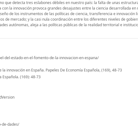
ino que detecta tres eslabones débiles en nuestro país: la falta de unas estructur
 con la innovación provoca grandes desajustes entre la ciencia desarrollada en 
eño de los instrumentos de las políticas de ciencia, transferencia e innovación l
los de mercado; y la casi nula coordinación entre los diferentes niveles de gobier
es autónomas, aleja a las políticas públicas de la realidad territorial e instituci
pel-del-estado-en-el-fomento-de-la-innovacion-en-espana/
de la innovación en España. Papeles De Economía Española, (169), 48-73
 Española. (169): 48-73
dVersion
io-de-dades/