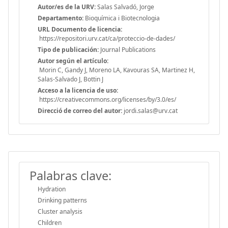
Autor/es de la URV:
Salas Salvadó, Jorge
Departamento:
Bioquímica i Biotecnologia
URL Documento de licencia:
https://repositori.urv.cat/ca/proteccio-de-dades/
Tipo de publicación:
Journal Publications
Autor según el artículo:
Morin C, Gandy J, Moreno LA, Kavouras SA, Martinez H,
Salas-Salvado J, Bottin J
Acceso a la licencia de uso:
https://creativecommons.org/licenses/by/3.0/es/
Direcció de correo del autor:
jordi.salas@urv.cat
Palabras clave:
Hydration
Drinking patterns
Cluster analysis
Children