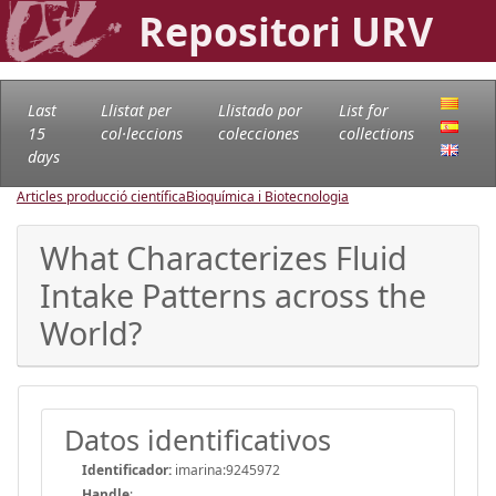
Repositori URV
Last
Llistat per
Llistado por
List for
15
col·leccions
colecciones
collections
days
Articles producció científica
Bioquímica i Biotecnologia
What Characterizes Fluid
Intake Patterns across the
World?
Datos identificativos
Identificador:
imarina:9245972
Handle
: