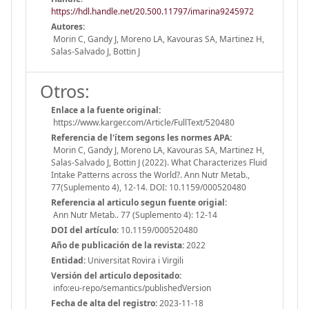
https://hdl.handle.net/20.500.11797/imarina9245972
Autores:
Morin C, Gandy J, Moreno LA, Kavouras SA, Martinez H,
Salas-Salvado J, Bottin J
Otros:
Enlace a la fuente original:
https://www.karger.com/Article/FullText/520480
Referencia de l'ítem segons les normes APA:
Morin C, Gandy J, Moreno LA, Kavouras SA, Martinez H,
Salas-Salvado J, Bottin J (2022). What Characterizes Fluid
Intake Patterns across the World?. Ann Nutr Metab.,
77(Suplemento 4), 12-14. DOI: 10.1159/000520480
Referencia al articulo segun fuente origial:
Ann Nutr Metab.. 77 (Suplemento 4): 12-14
DOI del artículo:
10.1159/000520480
Año de publicación de la revista:
2022
Entidad:
Universitat Rovira i Virgili
Versión del articulo depositado:
info:eu-repo/semantics/publishedVersion
Fecha de alta del registro:
2023-11-18