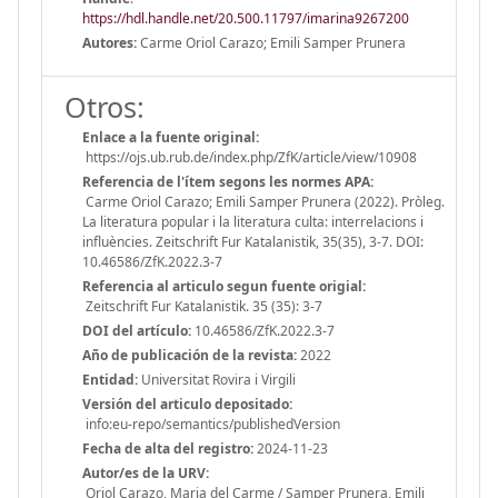
https://hdl.handle.net/20.500.11797/imarina9267200
Autores:
Carme Oriol Carazo; Emili Samper Prunera
Otros:
Enlace a la fuente original:
https://ojs.ub.rub.de/index.php/ZfK/article/view/10908
Referencia de l'ítem segons les normes APA:
Carme Oriol Carazo; Emili Samper Prunera (2022). Pròleg.
La literatura popular i la literatura culta: interrelacions i
influències. Zeitschrift Fur Katalanistik, 35(35), 3-7. DOI:
10.46586/ZfK.2022.3-7
Referencia al articulo segun fuente origial:
Zeitschrift Fur Katalanistik. 35 (35): 3-7
DOI del artículo:
10.46586/ZfK.2022.3-7
Año de publicación de la revista:
2022
Entidad:
Universitat Rovira i Virgili
Versión del articulo depositado:
info:eu-repo/semantics/publishedVersion
Fecha de alta del registro:
2024-11-23
Autor/es de la URV:
Oriol Carazo, Maria del Carme / Samper Prunera, Emili