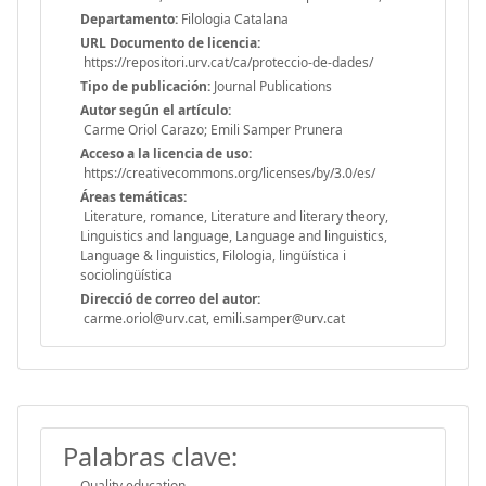
Departamento:
Filologia Catalana
URL Documento de licencia:
https://repositori.urv.cat/ca/proteccio-de-dades/
Tipo de publicación:
Journal Publications
Autor según el artículo:
Carme Oriol Carazo; Emili Samper Prunera
Acceso a la licencia de uso:
https://creativecommons.org/licenses/by/3.0/es/
Áreas temáticas:
Literature, romance, Literature and literary theory,
Linguistics and language, Language and linguistics,
Language & linguistics, Filologia, lingüística i
sociolingüística
Direcció de correo del autor:
carme.oriol@urv.cat, emili.samper@urv.cat
Palabras clave:
Quality education