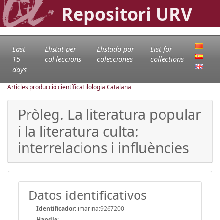
Repositori URV
Last
Llistat per
Llistado por
List for
15
col·leccions
colecciones
collections
days
Articles producció científica
Filologia Catalana
Pròleg. La literatura popular
i la literatura culta:
interrelacions i influències
Datos identificativos
Identificador:
imarina:9267200
Handle
: