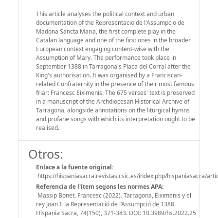
This article analyses the political context and urban
documentation of the Representacio de l'Assumpcio de
Madona Sancta Maria, the first complete play in the
Catalan language and one of the first ones in the broader
European context engaging content-wise with the
Assumption of Mary. The performance took place in
September 1388 in Tarragona's Placa del Corral after the
King's authorisation. It was organised by a Franciscan-
related Confraternity in the presence of their most famous
friar: Francesc Eiximenis. The 675 verses' text is preserved
in a manuscript of the Archdiocesan Historical Archive of
Tarragona, alongside annotations on the liturgical hymns
and profane songs with which its interpretation ought to be
realised.
Otros:
Enlace a la fuente original:
https://hispaniasacra.revistas.csic.es/index.php/hispaniasacra/arti
Referencia de l'ítem segons les normes APA:
Massip Bonet, Francesc (2022). Tarragona, Eiximenis y el
rey Joan I: la Representació de l’Assumpció de 1388.
Hispania Sacra, 74(150), 371-383. DOI: 10.3989/hs.2022.25