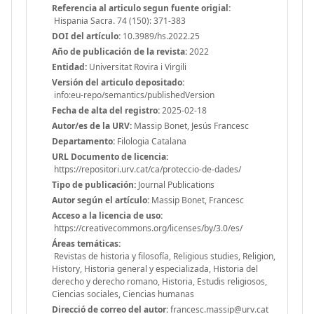
Referencia al articulo segun fuente origial:
Hispania Sacra. 74 (150): 371-383
DOI del artículo:
10.3989/hs.2022.25
Año de publicación de la revista:
2022
Entidad:
Universitat Rovira i Virgili
Versión del articulo depositado:
info:eu-repo/semantics/publishedVersion
Fecha de alta del registro:
2025-02-18
Autor/es de la URV:
Massip Bonet, Jesús Francesc
Departamento:
Filologia Catalana
URL Documento de licencia:
https://repositori.urv.cat/ca/proteccio-de-dades/
Tipo de publicación:
Journal Publications
Autor según el artículo:
Massip Bonet, Francesc
Acceso a la licencia de uso:
https://creativecommons.org/licenses/by/3.0/es/
Áreas temáticas:
Revistas de historia y filosofía, Religious studies, Religion,
History, Historia general y especializada, Historia del
derecho y derecho romano, Historia, Estudis religiosos,
Ciencias sociales, Ciencias humanas
Direcció de correo del autor:
francesc.massip@urv.cat