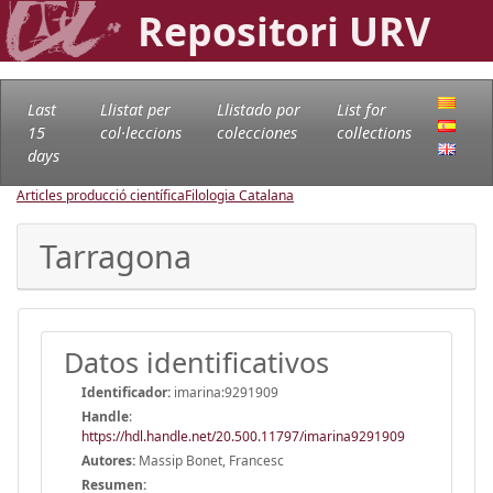
Repositori URV
Last
Llistat per
Llistado por
List for
15
col·leccions
colecciones
collections
days
Articles producció científica
Filologia Catalana
Tarragona
Datos identificativos
Identificador:
imarina:9291909
Handle
:
https://hdl.handle.net/20.500.11797/imarina9291909
Autores:
Massip Bonet, Francesc
Resumen: