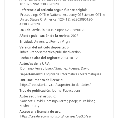
10.1073/pnas.2303890120
Referencia al articulo segun fuente origial:
Proceedings Of The National Academy Of Sciences Of The
United States Of America. 120 (18): e2303890120-
e2303890120
DOI del artículo:
10.1073/pnas.2303890120
Año de publicación de la revista:
2023
Entidad:
Universitat Rovira i Virgili
Versión del articulo depositado:
info:eu-repo/semantics/publishedVersion
Fecha de alta del registro:
2024-10-12
Autor/es de la URV:
Domingo Ferrer, Josep / Sánchez Ruenes, David
Departamento:
Enginyeria Informàtica i Matemàtiques
URL Documento de licencia:
https://repositori.urv.cat/ca/proteccio-de-dades/
Tipo de publicación:
Journal Publications
Autor según el artículo:
Sanchez, David; Domingo-Ferrer, Josep; Muralidhar,
Krishnamurty
Acceso a la licencia de uso:
https://creativecommons.org/licenses/by/3.0/es/