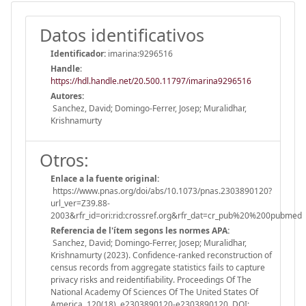
Datos identificativos
Identificador:
imarina:9296516
Handle
:
https://hdl.handle.net/20.500.11797/imarina9296516
Autores:
Sanchez, David; Domingo-Ferrer, Josep; Muralidhar,
Krishnamurty
Otros:
Enlace a la fuente original:
https://www.pnas.org/doi/abs/10.1073/pnas.2303890120?
url_ver=Z39.88-
2003&rfr_id=ori:rid:crossref.org&rfr_dat=cr_pub%20%200pubmed
Referencia de l'ítem segons les normes APA:
Sanchez, David; Domingo-Ferrer, Josep; Muralidhar,
Krishnamurty (2023). Confidence-ranked reconstruction of
census records from aggregate statistics fails to capture
privacy risks and reidentifiability. Proceedings Of The
National Academy Of Sciences Of The United States Of
America, 120(18), e2303890120-e2303890120. DOI: