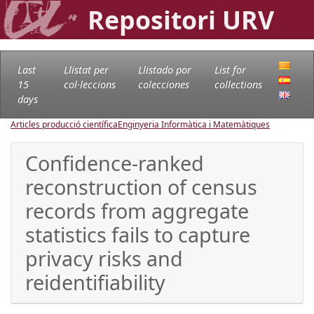
Repositori URV
Last
Llistat per
Llistado por
List for
15
col·leccions
colecciones
collections
days
Articles producció científica
Enginyeria Informàtica i Matemàtiques
Confidence-ranked
reconstruction of census
records from aggregate
statistics fails to capture
privacy risks and
reidentifiability