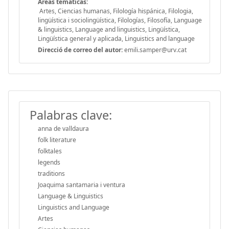
Áreas temáticas:
Artes, Ciencias humanas, Filología hispánica, Filologia,
lingüística i sociolingüística, Filologías, Filosofía, Language
& linguistics, Language and linguistics, Lingüística,
Lingüística general y aplicada, Linguistics and language
Direcció de correo del autor:
emili.samper@urv.cat
Palabras clave:
anna de valldaura
folk literature
folktales
legends
traditions
Joaquima santamaria i ventura
Language & Linguistics
Linguistics and Language
Artes