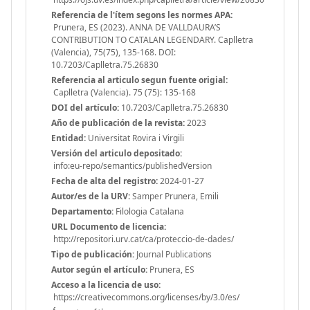
Referencia de l'ítem segons les normes APA:
Prunera, ES (2023). ANNA DE VALLDAURA’S
CONTRIBUTION TO CATALAN LEGENDARY. Caplletra
(Valencia), 75(75), 135-168. DOI:
10.7203/Caplletra.75.26830
Referencia al articulo segun fuente origial:
Caplletra (Valencia). 75 (75): 135-168
DOI del artículo:
10.7203/Caplletra.75.26830
Año de publicación de la revista:
2023
Entidad:
Universitat Rovira i Virgili
Versión del articulo depositado:
info:eu-repo/semantics/publishedVersion
Fecha de alta del registro:
2024-01-27
Autor/es de la URV:
Samper Prunera, Emili
Departamento:
Filologia Catalana
URL Documento de licencia:
http://repositori.urv.cat/ca/proteccio-de-dades/
Tipo de publicación:
Journal Publications
Autor según el artículo:
Prunera, ES
Acceso a la licencia de uso:
https://creativecommons.org/licenses/by/3.0/es/