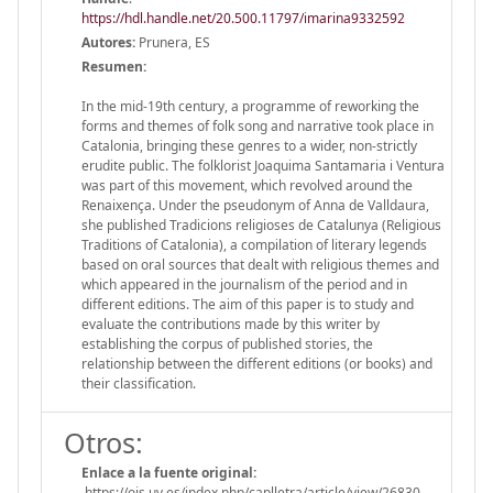
https://hdl.handle.net/20.500.11797/imarina9332592
Autores:
Prunera, ES
Resumen:
In the mid-19th century, a programme of reworking the
forms and themes of folk song and narrative took place in
Catalonia, bringing these genres to a wider, non-strictly
erudite public. The folklorist Joaquima Santamaria i Ventura
was part of this movement, which revolved around the
Renaixença. Under the pseudonym of Anna de Valldaura,
she published Tradicions religioses de Catalunya (Religious
Traditions of Catalonia), a compilation of literary legends
based on oral sources that dealt with religious themes and
which appeared in the journalism of the period and in
different editions. The aim of this paper is to study and
evaluate the contributions made by this writer by
establishing the corpus of published stories, the
relationship between the different editions (or books) and
their classification.
Otros:
Enlace a la fuente original:
https://ojs.uv.es/index.php/caplletra/article/view/26830