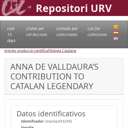
Repositori URV
Last
Llistat per
Llistado por
List for
15
col·leccions
colecciones
collections
days
Articles producció científica
Filologia Catalana
ANNA DE VALLDAURA’S
CONTRIBUTION TO
CATALAN LEGENDARY
Datos identificativos
Identificador:
imarina:9332592
Handle
: