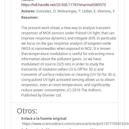
https://hdl.handle.net/20.500.11797/imarina9385575
Autores:
Gonzalez, O; Welearegay, T; Llobet, E; Vilanova, X
Resumen:
The present work shows a new way to analyze transient
responses of MOX sensors under Pulsed-UV light, that can
improve response dynamics and mitigate drift. In particular,
we focus on the gas response analysis of tungsten oxide
(WO3-x) nanoneedles when exposed to NO2. It is known
that temperature modulation is useful for extracting more
information about the pollutant gases, so we have
modulated UV source (325 nm) in order to study the
transients of oxidation (when UV is Off for 30 s) and
transients of surface reduction or cleaning (UV On for 30 s).
Using pulsed UV light activated sensing allows us to obtain
responses, even at room temperature, and significantly
reduce power consumption. (C) 2016 The Authors.
Published by Elsevier Ltd.
Otros:
Enlace a la fuente original:
https://www.sciencedirect.com/science/article/pii/S18777058163