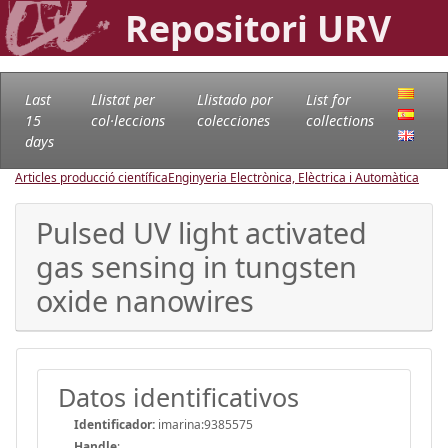
Repositori URV
Last
Llistat per
Llistado por
List for
15
col·leccions
colecciones
collections
days
Articles producció científica
Enginyeria Electrònica, Elèctrica i Automàtica
Pulsed UV light activated
gas sensing in tungsten
oxide nanowires
Datos identificativos
Identificador:
imarina:9385575
Handle
: