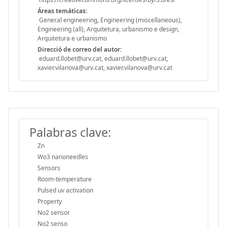
Áreas temáticas:
General engineering, Engineering (miscellaneous),
Engineering (all), Arquitetura, urbanismo e design,
Arquitetura e urbanismo
Direcció de correo del autor:
eduard.llobet@urv.cat, eduard.llobet@urv.cat,
xavier.vilanova@urv.cat, xavier.vilanova@urv.cat
Palabras clave:
Zn
Wo3 nanoneedles
Sensors
Room-temperature
Pulsed uv activation
Property
No2 sensor
No2 senso