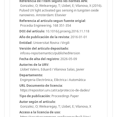
Referencia de l'ítem segons les normes APA:
Gonzalez, O; Welearegay, T; Llobet, E; Vilanova, X (2016).
Pulsed UV light activated gas sensing in tungsten oxide
nanowires. Amsterdam: Elsevier
Referencia al articulo segun fuente origial:
Procedia Engineering. 168 351-354
DOI del artículo:
10.1016/j.proeng.2016.11.118
Año de publicación de la revista:
2016-01-01
Entidad:
Universitat Rovira i Virgili
Versión del articulo depositado:
info:eu-repo/semantics/publishedVersion
Fecha de alta del registro:
2026-05-09
Autor/es de la URV:
Llobet Valero, Eduard / Vilanova Salas, Javier
Departamento:
Enginyeria Electrònica, Elèctrica i Automàtica
URL Documento de licencia:
https://repositori.urv.cat/ca/proteccio-de-dades/
Tipo de publicación:
Proceedings Paper
Autor según el artículo:
Gonzalez, O; Welearegay, T; Llobet, E; Vilanova, X
Acceso a la licencia de uso:
https://creativecommons.org/licenses/by/3.0/es/