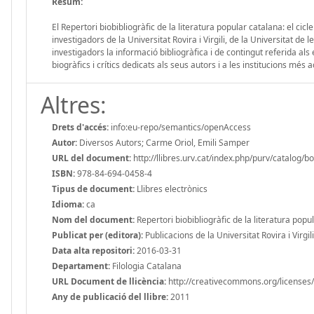
Resum:
El Repertori biobibliogràfic de la literatura popular catalana: el cicl
investigadors de la Universitat Rovira i Virgili, de la Universitat de l
investigadors la informació bibliogràfica i de contingut referida als es
biogràfics i crítics dedicats als seus autors i a les institucions més 
Altres:
Drets d'accés:
info:eu-repo/semantics/openAccess
Autor:
Diversos Autors; Carme Oriol, Emili Samper
URL del document:
http://llibres.urv.cat/index.php/purv/catalog/b
ISBN:
978-84-694-0458-4
Tipus de document:
Llibres electrònics
Idioma:
ca
Nom del document:
Repertori biobibliogràfic de la literatura popul
Publicat per (editora):
Publicacions de la Universitat Rovira i Virgili
Data alta repositori:
2016-03-31
Departament:
Filologia Catalana
URL Document de llicència:
http://creativecommons.org/licenses/
Any de publicació del llibre:
2011