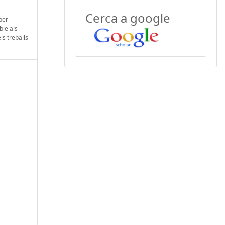
Cerca a google
 per
ble als
ls treballs