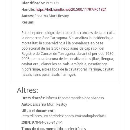
Identificador:
PC:1321
Handle
:
https://hdl.handle.net/20.500.11797/PC1321
Autors:
Encarna Mur i Restoy
Resum:
Estudi epidemiològic descriptiu dels càncers de cap i coll a
la demarcació de Tarragona. S’hi analitza la incidència, la
mortalitat, la supervivència i la prevalença en base
poblacional de les 3.507 neoplàsies de cap i coll del
Registre de Càncer de Tarragona, durant el període 1980–
2005, per a cadascuna de les localitzacions (llavi, llengua,
cavitat oral, glàndules salivals, amígdala, nasofaringe,
hipofaringe, altres llocs de la cavitat oral i faringe, cavitat
nasals i sins paranasals i laringe).
Altres:
Drets d'accés:
info:eu-repo/semantics/openAccess
Autor:
Encarna Mur i Restoy
URL del document:
http://llibres.urv.cat/index.php/purv/catalog/book/81
ISBN:
978-84-695-9174-1
Tipus de document:
Llibres electrònics