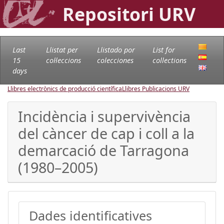
Repositori URV
Last
Llistat per
Llistado por
List for
15
col·leccions
colecciones
collections
days
Llibres electrònics de producció científica
Llibres Publicacions URV
Incidència i supervivència
del càncer de cap i coll a la
demarcació de Tarragona
(1980–2005)
Dades identificatives