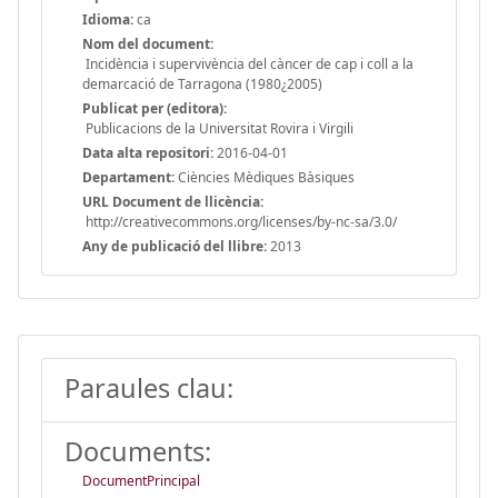
Idioma:
ca
Nom del document:
Incidència i supervivència del càncer de cap i coll a la
demarcació de Tarragona (1980¿2005)
Publicat per (editora):
Publicacions de la Universitat Rovira i Virgili
Data alta repositori:
2016-04-01
Departament:
Ciències Mèdiques Bàsiques
URL Document de llicència:
http://creativecommons.org/licenses/by-nc-sa/3.0/
Any de publicació del llibre:
2013
Paraules clau:
Documents:
DocumentPrincipal