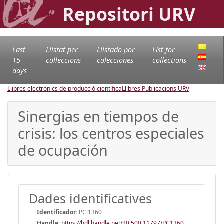
Repositori URV
Last
Llistat per
Llistado por
List for
15
col·leccions
colecciones
collections
days
Llibres electrònics de producció científica
Llibres Publicacions URV
Sinergias en tiempos de
crisis: los centros especiales
de ocupación
Dades identificatives
Identificador:
PC:1360
Handle
:
https://hdl.handle.net/20.500.11797/PC1360