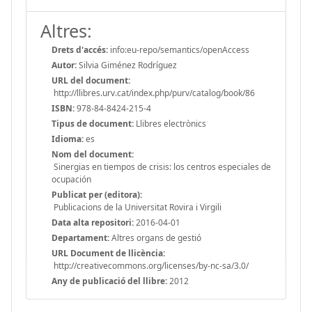
Altres:
Drets d'accés:
info:eu-repo/semantics/openAccess
Autor:
Silvia Giménez Rodríguez
URL del document:
http://llibres.urv.cat/index.php/purv/catalog/book/86
ISBN:
978-84-8424-215-4
Tipus de document:
Llibres electrònics
Idioma:
es
Nom del document:
Sinergias en tiempos de crisis: los centros especiales de
ocupación
Publicat per (editora):
Publicacions de la Universitat Rovira i Virgili
Data alta repositori:
2016-04-01
Departament:
Altres organs de gestió
URL Document de llicència:
http://creativecommons.org/licenses/by-nc-sa/3.0/
Any de publicació del llibre:
2012