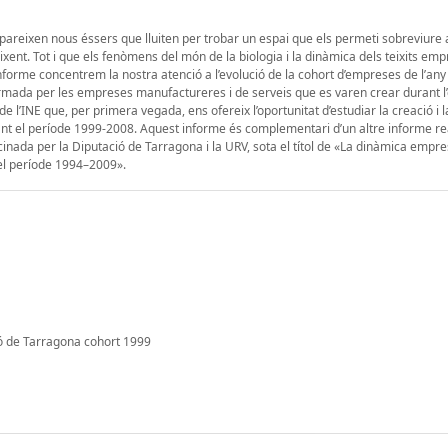
apareixen nous éssers que lluiten per trobar un espai que els permeti sobreviure 
nt. Tot i que els fenòmens del món de la biologia i la dinàmica dels teixits emp
nforme concentrem la nostra atenció a l’evolució de la cohort d’empreses de l’any
mada per les empreses manufactureres i de serveis que es varen crear durant l’e
de l’INE que, per primera vegada, ens ofereix l’oportunitat d’estudiar la creació i 
rant el període 1999-2008. Aquest informe és complementari d’un altre informe rea
inada per la Diputació de Tarragona i la URV, sota el títol de «La dinàmica empres
el període 1994–2009».
ó de Tarragona cohort 1999