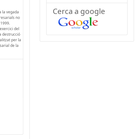
Cerca a google
a la vegada
resarials no
 1999.
xercici del
la destrucció
litzat per la
arial de la