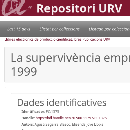
Repositori URV
Last 15 days
Llistat per col·leccions
Llistado por coleccion
Llibres electrònics de producció científica
Llibres Publicacions URV
La supervivència empr
1999
Dades identificatives
Identificador:
PC:1375
Handle
:
https://hdl.handle.net/20.500.11797/PC1375
Autors:
Agustí Segarra Blasco, Elisenda Jové Llopis