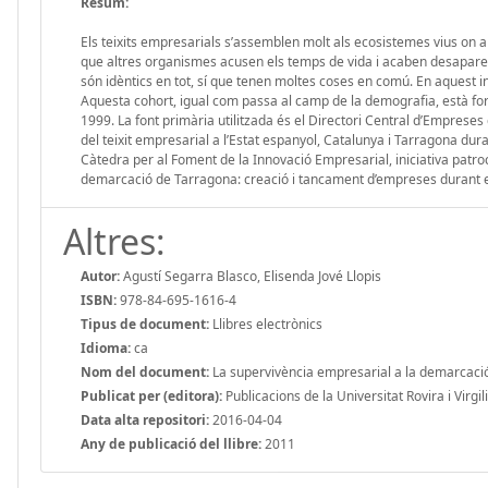
Resum:
Els teixits empresarials s’assemblen molt als ecosistemes vius on 
que altres organismes acusen els temps de vida i acaben desapareixe
són idèntics en tot, sí que tenen moltes coses en comú. En aquest i
Aquesta cohort, igual com passa al camp de la demografia, està for
1999. La font primària utilitzada és el Directori Central d’Empreses 
del teixit empresarial a l’Estat espanyol, Catalunya i Tarragona du
Càtedra per al Foment de la Innovació Empresarial, iniciativa patroc
demarcació de Tarragona: creació i tancament d’empreses durant 
Altres:
Autor:
Agustí Segarra Blasco, Elisenda Jové Llopis
ISBN:
978-84-695-1616-4
Tipus de document:
Llibres electrònics
Idioma:
ca
Nom del document:
La supervivència empresarial a la demarcaci
Publicat per (editora):
Publicacions de la Universitat Rovira i Virgili
Data alta repositori:
2016-04-04
Any de publicació del llibre:
2011