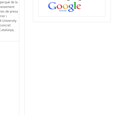
 perquè de la
coneixement
smes de presa
ior i
i University
 concret
 Catalunya,