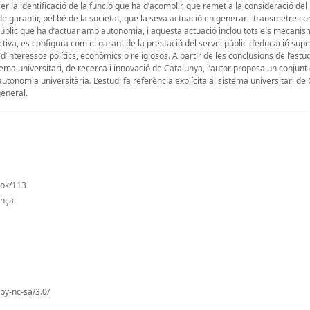
 la identificació de la funció que ha d’acomplir, que remet a la consideració del
a de garantir, pel bé de la societat, que la seva actuació en generar i transmetre 
 públic que ha d’actuar amb autonomia, i aquesta actuació inclou tots els mecani
iva, es configura com el garant de la prestació del servei públic d’educació super
’interessos polítics, econòmics o religiosos. A partir de les conclusions de l’estud
tema universitari, de recerca i innovació de Catalunya, l’autor proposa un conjunt
onomia universitària. L’estudi fa referència explícita al sistema universitari de
general.
ook/113
ança
by-nc-sa/3.0/