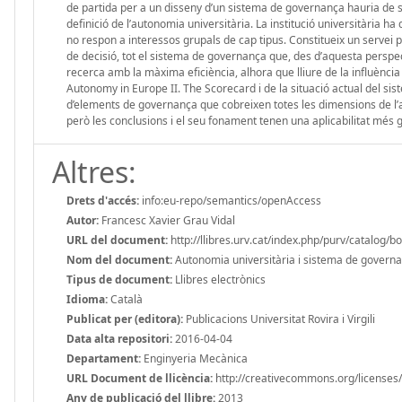
de partida per a un disseny d’un sistema de governança hauria de ser
definició de l’autonomia universitària. La institució universitària h
no respon a interessos grupals de cap tipus. Constitueix un servei
de decisió, tot el sistema de governança que, des d’aquesta perspect
recerca amb la màxima eficiència, alhora que lliure de la influència d
Autonomy in Europe II. The Scorecard i de la situació actual del sis
d’elements de governança que cobreixen totes les dimensions de l’aut
però les conclusions i el seu fonament tenen una aplicabilitat més 
Altres:
Drets d'accés:
info:eu-repo/semantics/openAccess
Autor:
Francesc Xavier Grau Vidal
URL del document:
http://llibres.urv.cat/index.php/purv/catalog/b
Nom del document:
Autonomia universitària i sistema de govern
Tipus de document:
Llibres electrònics
Idioma:
Català
Publicat per (editora):
Publicacions Universitat Rovira i Virgili
Data alta repositori:
2016-04-04
Departament:
Enginyeria Mecànica
URL Document de llicència:
http://creativecommons.org/licenses/
Any de publicació del llibre:
2013