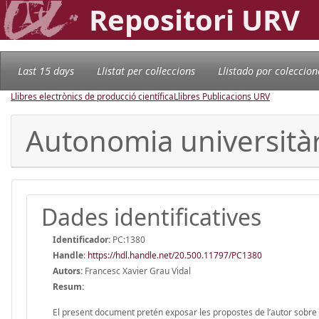
Repositori URV
Last 15 days
Llistat per col·leccions
Llistado por coleccion
Llibres electrònics de producció científica
Llibres Publicacions URV
Autonomia universitàr
Dades identificatives
Identificador:
PC:1380
Handle
:
https://hdl.handle.net/20.500.11797/PC1380
Autors:
Francesc Xavier Grau Vidal
Resum:
El present document pretén exposar les propostes de l’autor sobre l