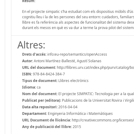
Resum:
En el projecte simpatic s’ha estudiat com els dispositius mòbils d’
cognitiu lleu i la de les persones del seu entorn: cuidadors, familiar
llibre es fa referència als aspectes de funcionalitat del sistema des
durant els mesos en què es va dur a terme la prova pilot del sistem
Altres:
Drets d'accés:
info:eu-repo/semantics/openAccess
Autor:
Antoni Martínez-Ballesté, Agustí Solanas
URL del document:
http://llibres.urv.cat/index.php/purv/catalog/b
ISBN:
978-84-8424-384-7
Tipus de document:
Llibres electrònics
Idioma:
ca
Nom del document:
El projecte SIMPATIC: Tecnologia per a la qual
Publicat per (editora):
Publicacions de la Universitat Rovira i Virgili
Data alta repositori:
2016-04-04
Departament:
Enginyeria Informàtica i Matemàtiques
URL Document de llicència:
http://creativecommons.org/licenses/
Any de publicació del llibre:
2015