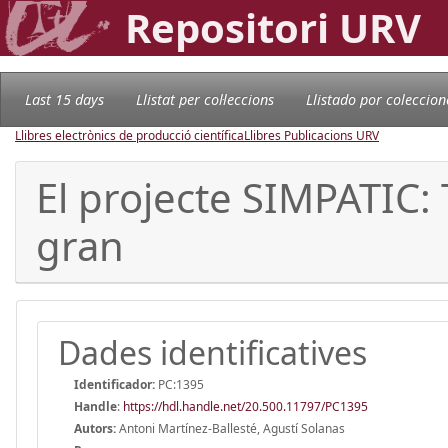
Repositori URV
Last 15 days
Llistat per col·leccions
Llistado por coleccion
Llibres electrònics de producció científica
Llibres Publicacions URV
El projecte SIMPATIC: 
gran
Dades identificatives
Identificador:
PC:1395
Handle
:
https://hdl.handle.net/20.500.11797/PC1395
Autors:
Antoni Martínez-Ballesté, Agustí Solanas