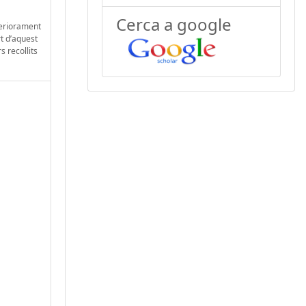
Cerca a google
teriorament
rt d’aquest
s recollits