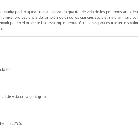
ús quotidià poden ajudar-nos a millorar la qualitat de vida de les persones amb de
s, amics, professionals de l’àmbit mèdic i de les ciències socials. En la primera pa
envolupat en el projecte i la seva implementació. En la segona es tracten els valor
a.
ook/162
itat de vida de la gent gran
by-nc-sa/3.0/