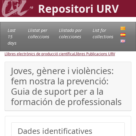
Repositori URV
Last
Llistat per
Llistado por
List for
15
col·leccions
colecciones
collections
days
Llibres electrònics de producció científica
Llibres Publicacions URV
Joves, gènere i violències:
fem nostra la prevenció:
Guia de suport per a la
formación de professionals
Dades identificatives