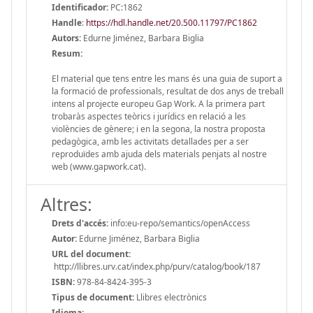
Identificador:
PC:1862
Handle
:
https://hdl.handle.net/20.500.11797/PC1862
Autors:
Edurne Jiménez, Barbara Biglia
Resum:
El material que tens entre les mans és una guia de suport a
la formació de professionals, resultat de dos anys de treball
intens al projecte europeu Gap Work. A la primera part
trobaràs aspectes teòrics i jurídics en relació a les
violències de gènere; i en la segona, la nostra proposta
pedagògica, amb les activitats detallades per a ser
reproduïdes amb ajuda dels materials penjats al nostre
web (www.gapwork.cat).
Altres:
Drets d'accés:
info:eu-repo/semantics/openAccess
Autor:
Edurne Jiménez, Barbara Biglia
URL del document:
http://llibres.urv.cat/index.php/purv/catalog/book/187
ISBN:
978-84-8424-395-3
Tipus de document:
Llibres electrònics
Idioma: