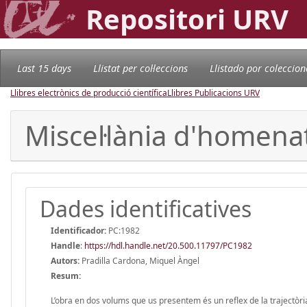
Repositori URV
Last 15 days
Llistat per col·leccions
Llistado por coleccion
Llibres electrònics de producció científica
Llibres Publicacions URV
Miscel·lània d'homenatg
Dades identificatives
Identificador:
PC:1982
Handle
:
https://hdl.handle.net/20.500.11797/PC1982
Autors:
Pradilla Cardona, Miquel Àngel
Resum:
L’obra en dos volums que us presentem és un reflex de la trajectòria