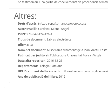
ho testimonien. Una garba de coneixements de procedència temàtica
Altres:
Drets d'accés:
info:eu-repo/semantics/openAccess
Autor:
Pradilla Cardona, Miquel Àngel
ISBN:
978-84-8424-426-4
Tipus de document:
Llibres electrònics
Idioma:
ca
Nom del document:
Miscel·lània d'homenatge a Joan Martí i Castell
Publicat per (editora):
Publicacions Universitat Rovira i Virgili
Data alta repositori:
2016-12-23
Departament:
Filologia Catalana
URL Document de llicència:
http://creativecommons.org/licenses/
Any de publicació del llibre:
2016