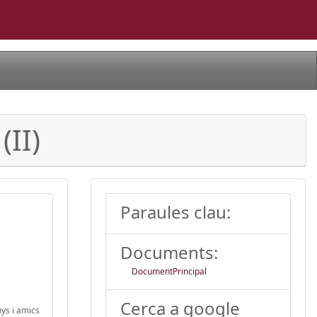
(II)
Paraules clau:
Documents:
DocumentPrincipal
Cerca a google
nys i amics