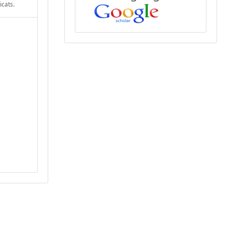
icats.