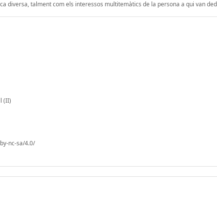
 diversa, talment com els interessos multitemàtics de la persona a qui van ded
 (II)
by-nc-sa/4.0/