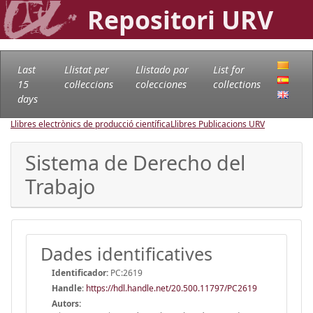
Repositori URV
Last
Llistat per
Llistado por
List for
15
col·leccions
colecciones
collections
days
Llibres electrònics de producció científica
Llibres Publicacions URV
Sistema de Derecho del
Trabajo
Dades identificatives
Identificador:
PC:2619
Handle
:
https://hdl.handle.net/20.500.11797/PC2619
Autors: