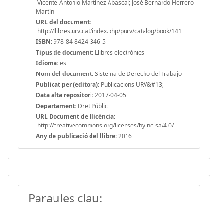
Vicente-Antonio Martínez Abascal; José Bernardo Herrero
Martín
URL del document:
http://llibres.urv.cat/index.php/purv/catalog/book/141
ISBN:
978-84-8424-346-5
Tipus de document:
Llibres electrònics
Idioma:
es
Nom del document:
Sistema de Derecho del Trabajo
Publicat per (editora):
Publicacions URV&#13;
Data alta repositori:
2017-04-05
Departament:
Dret Públic
URL Document de llicència:
http://creativecommons.org/licenses/by-nc-sa/4.0/
Any de publicació del llibre:
2016
Paraules clau: