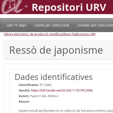
Repositori URV
Last 15 days
Llistat per col·leccions
Llistado por coleccion
Llibres electrònics de producció científica
Llibres Publicacions URV
Ressò de japonisme
Dades identificatives
Identificador:
PC:3086
Handle
:
https://hdl.handle.net/20.500.11797/PC3086
Autors:
Pujals Cobo, Rebeca
Resum:
Aquest estudi aprofundeix en la col·lecció de literatura artística j