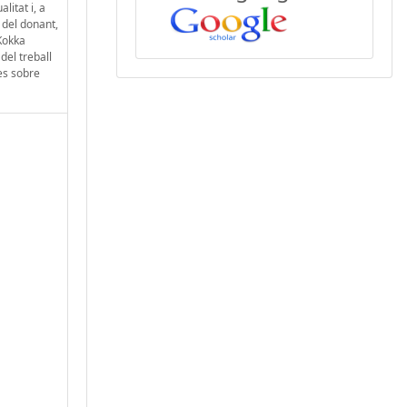
litat i, a
i del donant,
 Kokka
del treball
es sobre