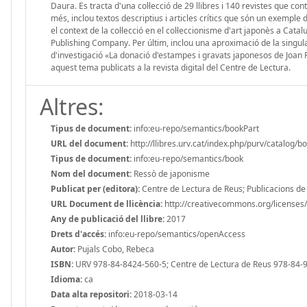
Daura. Es tracta d'una col·lecció de 29 llibres i 140 revistes que con
més, inclou textos descriptius i articles crítics que són un exemple d
el context de la col·lecció en el col·leccionisme d'art japonès a Cata
Publishing Company. Per últim, inclou una aproximació de la singularit
d'investigació «La donació d'estampes i gravats japonesos de Joan R
aquest tema publicats a la revista digital del Centre de Lectura.
Altres:
Tipus de document:
info:eu-repo/semantics/bookPart
URL del document:
http://llibres.urv.cat/index.php/purv/catalog/b
Tipus de document:
info:eu-repo/semantics/book
Nom del document:
Ressò de japonisme
Publicat per (editora):
Centre de Lectura de Reus; Publicacions de la
URL Document de llicència:
http://creativecommons.org/licenses/
Any de publicació del llibre:
2017
Drets d'accés:
info:eu-repo/semantics/openAccess
Autor:
Pujals Cobo, Rebeca
ISBN:
URV 978-84-8424-560-5; Centre de Lectura de Reus 978-84-
Idioma:
ca
Data alta repositori:
2018-03-14