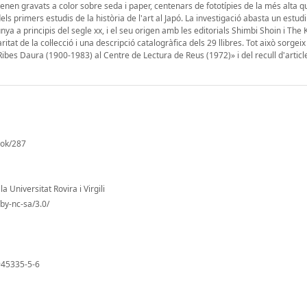
tenen gravats a color sobre seda i paper, centenars de fototípies de la més alta qua
els primers estudis de la història de l'art al Japó. La investigació abasta un estud
lunya a principis del segle xx, i el seu origen amb les editorials Shimbi Shoin i The
at de la col·lecció i una descripció catalogràfica dels 29 llibres. Tot això sorgeix 
ibes Daura (1900-1983) al Centre de Lectura de Reus (1972)» i del recull d'articl
ook/287
 Universitat Rovira i Virgili
by-nc-sa/3.0/
945335-5-6