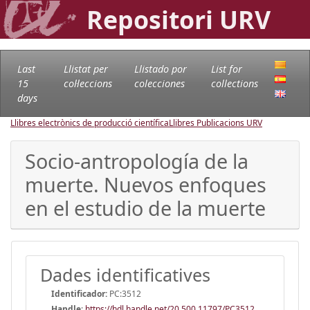
Repositori URV
Last
Llistat per
Llistado por
List for
15
col·leccions
colecciones
collections
days
Llibres electrònics de producció científica
Llibres Publicacions URV
Socio-antropología de la
muerte. Nuevos enfoques
en el estudio de la muerte
Dades identificatives
Identificador:
PC:3512
Handle
:
https://hdl.handle.net/20.500.11797/PC3512