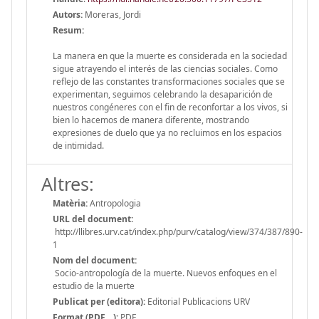
Autors:
Moreras, Jordi
Resum:
La manera en que la muerte es considerada en la sociedad
sigue atrayendo el interés de las ciencias sociales. Como
reflejo de las constantes transformaciones sociales que se
experimentan, seguimos celebrando la desaparición de
nuestros congéneres con el fin de reconfortar a los vivos, si
bien lo hacemos de manera diferente, mostrando
expresiones de duelo que ya no recluimos en los espacios
de intimidad.
Altres:
Matèria:
Antropologia
URL del document:
http://llibres.urv.cat/index.php/purv/catalog/view/374/387/890-
1
Nom del document:
Socio-antropología de la muerte. Nuevos enfoques en el
estudio de la muerte
Publicat per (editora):
Editorial Publicacions URV
Format (PDF,...):
PDF