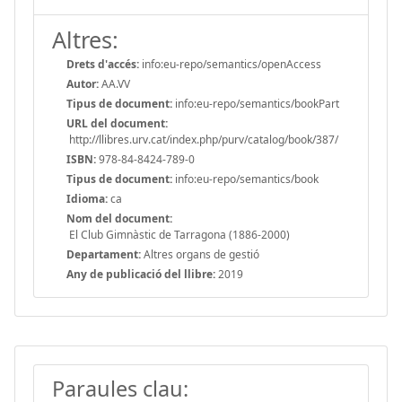
Altres:
Drets d'accés:
info:eu-repo/semantics/openAccess
Autor:
AA.VV
Tipus de document:
info:eu-repo/semantics/bookPart
URL del document:
http://llibres.urv.cat/index.php/purv/catalog/book/387/
ISBN:
978-84-8424-789-0
Tipus de document:
info:eu-repo/semantics/book
Idioma:
ca
Nom del document:
El Club Gimnàstic de Tarragona (1886-2000)
Departament:
Altres organs de gestió
Any de publicació del llibre:
2019
Paraules clau: