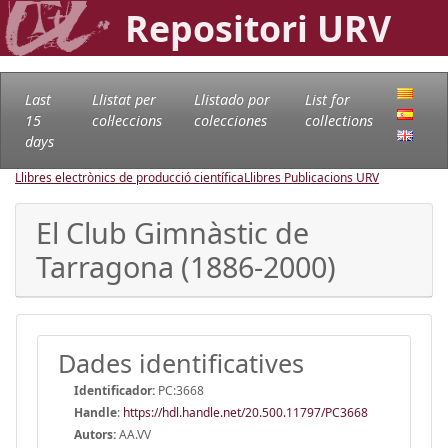
Repositori URV
Last
Llistat per
Llistado por
List for
15
col·leccions
colecciones
collections
days
Llibres electrònics de producció científica
Llibres Publicacions URV
El Club Gimnàstic de
Tarragona (1886-2000)
Dades identificatives
Identificador:
PC:3668
Handle
:
https://hdl.handle.net/20.500.11797/PC3668
Autors:
AA.VV