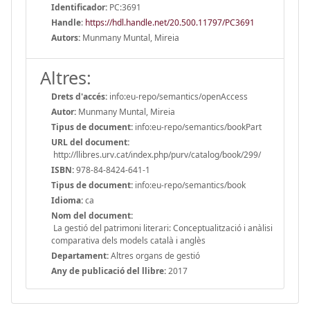
Identificador:
PC:3691
Handle
:
https://hdl.handle.net/20.500.11797/PC3691
Autors:
Munmany Muntal, Mireia
Altres:
Drets d'accés:
info:eu-repo/semantics/openAccess
Autor:
Munmany Muntal, Mireia
Tipus de document:
info:eu-repo/semantics/bookPart
URL del document:
http://llibres.urv.cat/index.php/purv/catalog/book/299/
ISBN:
978-84-8424-641-1
Tipus de document:
info:eu-repo/semantics/book
Idioma:
ca
Nom del document:
La gestió del patrimoni literari: Conceptualització i anàlisi
comparativa dels models català i anglès
Departament:
Altres organs de gestió
Any de publicació del llibre:
2017