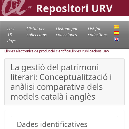
Repositori URV
Last
Llistat per
Llistado por
List for
15
col·leccions
colecciones
collections
days
Llibres electrònics de producció científica
Llibres Publicacions URV
La gestió del patrimoni
literari: Conceptualització i
anàlisi comparativa dels
models català i anglès
Dades identificatives