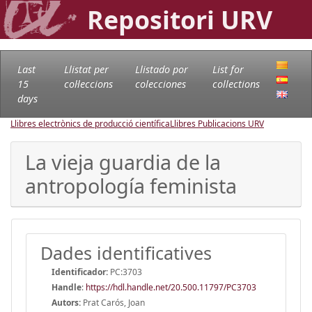
Repositori URV
Last
Llistat per
Llistado por
List for
15
col·leccions
colecciones
collections
days
Llibres electrònics de producció científica
Llibres Publicacions URV
La vieja guardia de la
antropología feminista
Dades identificatives
Identificador:
PC:3703
Handle
:
https://hdl.handle.net/20.500.11797/PC3703
Autors:
Prat Carós, Joan