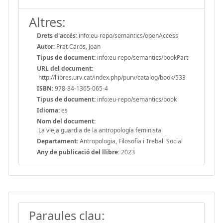
Altres:
Drets d'accés:
info:eu-repo/semantics/openAccess
Autor:
Prat Carós, Joan
Tipus de document:
info:eu-repo/semantics/bookPart
URL del document:
http://llibres.urv.cat/index.php/purv/catalog/book/533
ISBN:
978-84-1365-065-4
Tipus de document:
info:eu-repo/semantics/book
Idioma:
es
Nom del document:
La vieja guardia de la antropología feminista
Departament:
Antropologia, Filosofia i Treball Social
Any de publicació del llibre:
2023
Paraules clau: