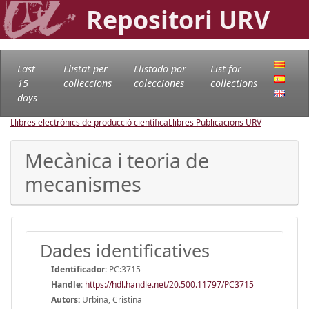
Repositori URV
Last
Llistat per
Llistado por
List for
15
col·leccions
colecciones
collections
days
Llibres electrònics de producció científica
Llibres Publicacions URV
Mecànica i teoria de
mecanismes
Dades identificatives
Identificador:
PC:3715
Handle
:
https://hdl.handle.net/20.500.11797/PC3715
Autors:
Urbina, Cristina