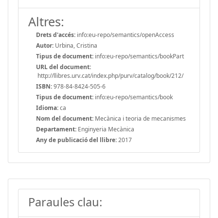
Altres:
Drets d'accés:
info:eu-repo/semantics/openAccess
Autor:
Urbina, Cristina
Tipus de document:
info:eu-repo/semantics/bookPart
URL del document:
http://llibres.urv.cat/index.php/purv/catalog/book/212/
ISBN:
978-84-8424-505-6
Tipus de document:
info:eu-repo/semantics/book
Idioma:
ca
Nom del document:
Mecànica i teoria de mecanismes
Departament:
Enginyeria Mecànica
Any de publicació del llibre:
2017
Paraules clau: