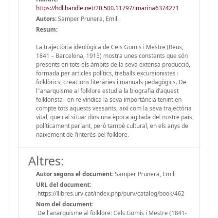
https://hdl.handle.net/20.500.11797/imarina6374271
Autors:
Samper Prunera, Emili
Resum:
La trajectòria ideològica de Cels Gomis i Mestre (Reus,
1841 – Barcelona, 1915) mostra unes constants que són
presents en tots els àmbits de la seva extensa producció,
formada per articles polítics, treballs excursionistes i
folklòrics, creacions literàries i manuals pedagògics. De
l"anarquisme al folklore estudia la biografia d’aquest
folklorista i en reivindica la seva importància tenint en
compte tots aquests vessants, així com la seva trajectòria
vital, que cal situar dins una època agitada del nostre país,
políticament parlant, però també cultural, en els anys de
naixement de l’interès pel folklore.
Altres:
Autor segons el document:
Samper Prunera, Emili
URL del document:
https://llibres.urv.cat/index.php/purv/catalog/book/462
Nom del document:
De l'anarquisme al folklore: Cels Gomis i Mestre (1841-