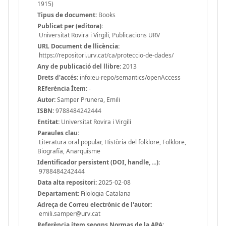
1915)
Tipus de document:
Books
Publicat per (editora):
Universitat Rovira i Virgili, Publicacions URV
URL Document de llicència:
https://repositori.urv.cat/ca/proteccio-de-dades/
Any de publicació del llibre:
2013
Drets d'accés:
info:eu-repo/semantics/openAccess
REferència Ítem:
-
Autor:
Samper Prunera, Emili
ISBN:
9788484242444
Entitat:
Universitat Rovira i Virgili
Paraules clau:
Literatura oral popular, Història del folklore, Folklore,
Biografía, Anarquisme
Identificador persistent (DOI, handle, ...):
9788484242444
Data alta repositori:
2025-02-08
Departament:
Filologia Catalana
Adreça de Correu electrònic de l'autor:
emili.samper@urv.cat
Referència ítem seogns Normas de la APA: