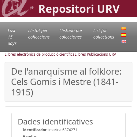
Repositori URV
Last
Llistat per
Llistado por
List for
15
col·leccions
colecciones
collections
days
Llibres electrònics de producció científica
Llibres Publicacions URV
De l'anarquisme al folklore:
Cels Gomis i Mestre (1841-
1915)
Dades identificatives
Identificador:
imarina:6374271
Handle
: