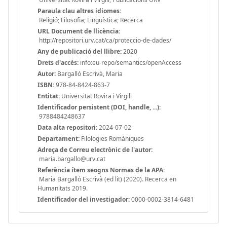
Paraula clau altres idiomes:
Religió; Filosofia; Lingüística; Recerca
URL Document de llicència:
http://repositori.urv.cat/ca/proteccio-de-dades/
Any de publicació del llibre:
2020
Drets d'accés:
info:eu-repo/semantics/openAccess
Autor:
Bargalló Escrivà, Maria
ISBN:
978-84-8424-863-7
Entitat:
Universitat Rovira i Virgili
Identificador persistent (DOI, handle, ...):
9788484248637
Data alta repositori:
2024-07-02
Departament:
Filologies Romàniques
Adreça de Correu electrònic de l'autor:
maria.bargallo@urv.cat
Referència ítem seogns Normas de la APA:
Maria Bargalló Escrivà (ed lit) (2020). Recerca en
Humanitats 2019.
Identificador del investigador:
0000-0002-3814-6481