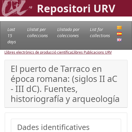
Repositori URV
Last
Llistat per
Llistado por
List for
15
col·leccions
colecciones
collections
days
Llibres electrònics de producció científica
Llibres Publicacions URV
El puerto de Tarraco en
época romana: (siglos II aC
- III dC). Fuentes,
historiografía y arqueología
Dades identificatives