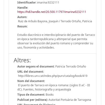
Identificador:
imarina:9232111
Handle
:
https://hdl.handle.net/20.500.11797/imarina9232111
Autors:
Ruiz de Arbulo Bayona, Joaquin / Terrado Ortuño, Patricia
Resum:
Estudio diacrónico e interdisciplinario del puerto de Tarraco
en época tardorrepublicana y altimperial que permita
observar la evolución del puerto romano y comprender su
uso, fisonomía y actividades.
Altres:
Autor segons el document:
Patricia Terrado Ortuño
URL del document:
http://llibres.urv.cat/index.php/purv/catalog/book/419
Nom del document:
El puerto de Tarraco en época romana: (siglos II aC - III
dC). Fuentes, historiografía y arqueología
Tipus de document:
Books
Publicat per (editora):
Autoritat Portuària de Tarragona
URL Document de llicència: