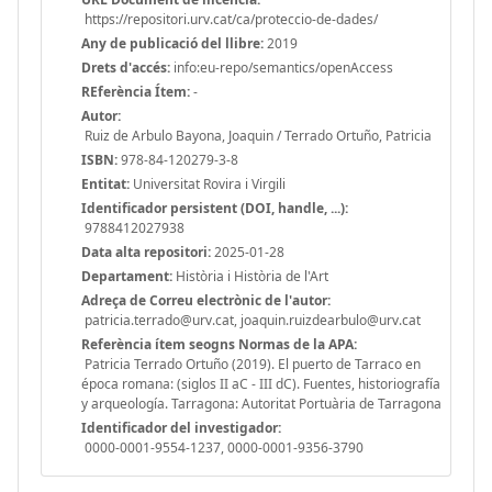
https://repositori.urv.cat/ca/proteccio-de-dades/
Any de publicació del llibre:
2019
Drets d'accés:
info:eu-repo/semantics/openAccess
REferència Ítem:
-
Autor:
Ruiz de Arbulo Bayona, Joaquin / Terrado Ortuño, Patricia
ISBN:
978-84-120279-3-8
Entitat:
Universitat Rovira i Virgili
Identificador persistent (DOI, handle, ...):
9788412027938
Data alta repositori:
2025-01-28
Departament:
Història i Història de l'Art
Adreça de Correu electrònic de l'autor:
patricia.terrado@urv.cat, joaquin.ruizdearbulo@urv.cat
Referència ítem seogns Normas de la APA:
Patricia Terrado Ortuño (2019). El puerto de Tarraco en
época romana: (siglos II aC - III dC). Fuentes, historiografía
y arqueología. Tarragona: Autoritat Portuària de Tarragona
Identificador del investigador:
0000-0001-9554-1237, 0000-0001-9356-3790