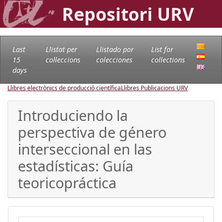
Repositori URV
Last
Llistat per
Llistado por
List for
15
col·leccions
colecciones
collections
days
Llibres electrònics de producció científica
Llibres Publicacions URV
Introduciendo la
perspectiva de género
interseccional en las
estadísticas: Guía
teoricopráctica