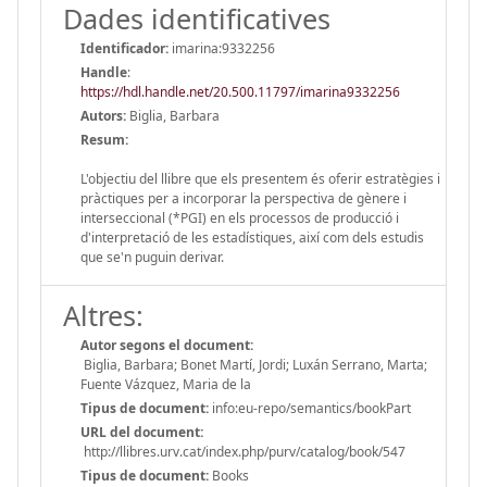
Dades identificatives
Identificador:
imarina:9332256
Handle
:
https://hdl.handle.net/20.500.11797/imarina9332256
Autors:
Biglia, Barbara
Resum:
L'objectiu del llibre que els presentem és oferir estratègies i
pràctiques per a incorporar la perspectiva de gènere i
interseccional (*PGI) en els processos de producció i
d'interpretació de les estadístiques, així com dels estudis
que se'n puguin derivar.
Altres:
Autor segons el document:
Biglia, Barbara; Bonet Martí, Jordi; Luxán Serrano, Marta;
Fuente Vázquez, Maria de la
Tipus de document:
info:eu-repo/semantics/bookPart
URL del document:
http://llibres.urv.cat/index.php/purv/catalog/book/547
Tipus de document:
Books