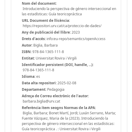
Nom del document:
Introduciendo la perspectiva de género interseccional en
las estadísticas: Guía teoricopráctica
URL Document de llicència:
https://repositori.urv.cat/ca/proteccio-de-dades/
Any de publicació del llibre:
2023
Drets d'accés:
info:eu-repo/semantics/openAccess
Autor:
Biglia, Barbara
ISBN:
978-84-1365-111-8
Entitat:
Universitat Rovira i Virgili
Identificador persistent (DOI, handle, ...):
978-84-1365-111-8
Idioma:
es
Data alta repositori:
2025-02-08
Departament:
Pedagogia
Adreça de Correu electrònic de l'autor:
barbara.biglia@urv.cat
Referència ítem seogns Normas de la APA:
Biglia, Barbara; Bonet Martí, Jordi; Luxán Serrano, Marta;
Fuente Vázquez, Maria de la (2023). Introduciendo la
perspectiva de género interseccional en las estadísticas:
Guía teoricopráctica . : Universitat Rovira i Virgili