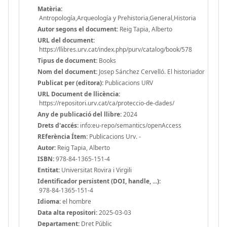
Matèria:
Antropología,Arqueología y Prehistoria,General,Historia
Autor segons el document:
Reig Tapia, Alberto
URL del document:
https://llibres.urv.cat/index.php/purv/catalog/book/578
Tipus de document:
Books
Nom del document:
Josep Sánchez Cervelló. El historiador
Publicat per (editora):
Publicacions URV
URL Document de llicència:
https://repositori.urv.cat/ca/proteccio-de-dades/
Any de publicació del llibre:
2024
Drets d'accés:
info:eu-repo/semantics/openAccess
REferència Ítem:
Publicacions Urv. -
Autor:
Reig Tapia, Alberto
ISBN:
978-84-1365-151-4
Entitat:
Universitat Rovira i Virgili
Identificador persistent (DOI, handle, ...):
978-84-1365-151-4
Idioma:
el hombre
Data alta repositori:
2025-03-03
Departament:
Dret Públic