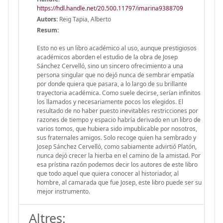
https://hdl.handle.net/20.500.11797/imarina9388709
Autors:
Reig Tapia, Alberto
Resum:
Esto no es un libro académico al uso, aunque prestigiosos
académicos aborden el estudio de la obra de Josep
Sánchez Cervelló, sino un sincero ofrecimiento a una
persona singular que no dejó nunca de sembrar empatía
por donde quiera que pasara, a lo largo de su brillante
trayectoria académica. Como suele decirse, serían infinitos
los llamados y necesariamente pocos los elegidos. El
resultado de no haber puesto inevitables restricciones por
razones de tiempo y espacio habría derivado en un libro de
varios tomos, que hubiera sido impublicable por nosotros,
sus fraternales amigos. Solo recoge quien ha sembrado y
Josep Sánchez Cervelló, como sabiamente advirtió Platón,
nunca dejó crecer la hierba en el camino de la amistad. Por
esa prístina razón podemos decir los autores de este libro
que todo aquel que quiera conocer al historiador, al
hombre, al camarada que fue Josep, este libro puede ser su
mejor instrumento.
Altres: