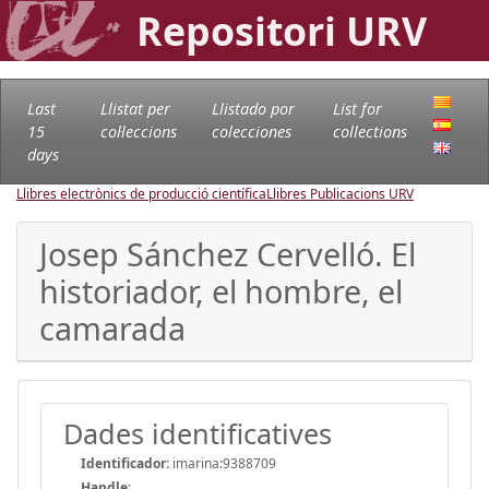
Repositori URV
Last
Llistat per
Llistado por
List for
15
col·leccions
colecciones
collections
days
Llibres electrònics de producció científica
Llibres Publicacions URV
Josep Sánchez Cervelló. El
historiador, el hombre, el
camarada
Dades identificatives
Identificador:
imarina:9388709
Handle
: