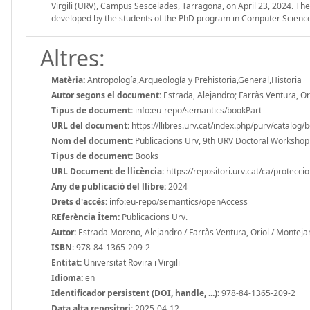
Virgili (URV), Campus Sescelades, Tarragona, on April 23, 2024. The
developed by the students of the PhD program in Computer Scien
Altres:
Matèria:
Antropología,Arqueología y Prehistoria,General,Historia
Autor segons el document:
Estrada, Alejandro; Farràs Ventura, Or
Tipus de document:
info:eu-repo/semantics/bookPart
URL del document:
https://llibres.urv.cat/index.php/purv/catalog/
Nom del document:
Publicacions Urv, 9th URV Doctoral Worksho
Tipus de document:
Books
URL Document de llicència:
https://repositori.urv.cat/ca/protecci
Any de publicació del llibre:
2024
Drets d'accés:
info:eu-repo/semantics/openAccess
REferència Ítem:
Publicacions Urv.
Autor:
Estrada Moreno, Alejandro / Farràs Ventura, Oriol / Monteja
ISBN:
978-84-1365-209-2
Entitat:
Universitat Rovira i Virgili
Idioma:
en
Identificador persistent (DOI, handle, ...):
978-84-1365-209-2
Data alta repositori:
2025-04-12