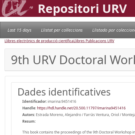
Repositori URV
Last 15 days
Llistat per col·leccions
Llistado por coleccion
Llibres electrònics de producció científica
Llibres Publicacions URV
9th URV Doctoral Wor
Dades identificatives
Identificador:
imarina:9451416
Handle
:
https://hdl.handle.net/20.500.11797/imarina9451416
Autors:
Estrada Moreno, Alejandro / Farràs Ventura, Oriol / Montej
Resum:
This book contains the proceedings of the 9th Doctoral Workshop i