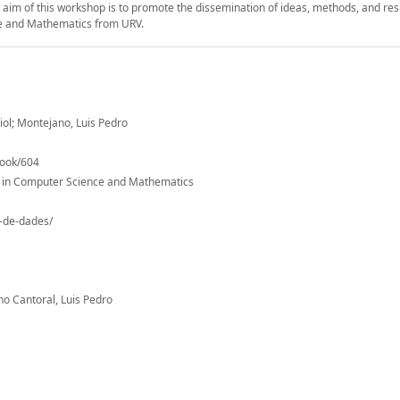
 aim of this workshop is to promote the dissemination of ideas, methods, and res
ce and Mathematics from URV.
iol; Montejano, Luis Pedro
book/604
p in Computer Science and Mathematics
o-de-dades/
no Cantoral, Luis Pedro